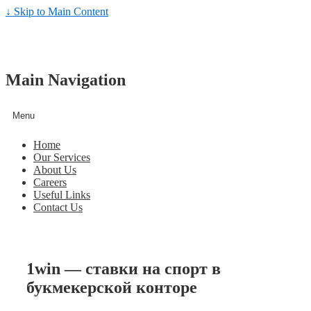
↓ Skip to Main Content
Main Navigation
Menu
Home
Our Services
About Us
Careers
Useful Links
Contact Us
1win — ставки на спорт в
букмекерской конторе