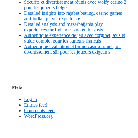
Sécurité et divertissement réunis avec wolfy casino 2
pour les joueurs belges
Detailed insights into rajabet betting, casino games
and Indian player experience
Detailed analysis and mazerbaijania play
experiences for Indian casino enthusiasts
Authentique expérience de jeu avec corgibet, avis et
guide complet pour les parieurs français
Authentique évaluation et bruno casino france, un
divertissement sûr pour les joueurs exigeants
Meta
Log in
Entries feed
Comments feed
WordPress.org