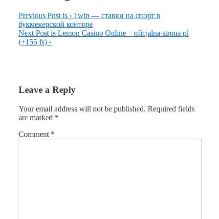
Previous Post is
‹ 1win — ставки на спорт в
букмекерской конторе
Next Post is
Lemon Casino Online – oficjalna strona pl
(+155 fs) ›
Leave a Reply
Your email address will not be published.
Required fields
are marked
*
Comment
*