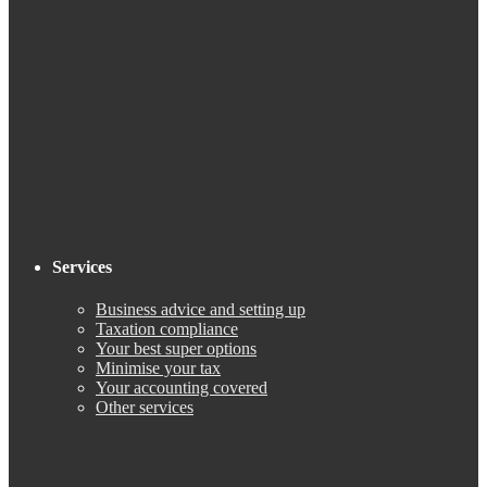
Services
Business advice and setting up
Taxation compliance
Your best super options
Minimise your tax
Your accounting covered
Other services