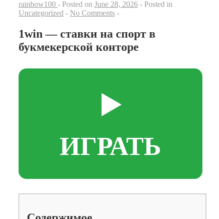
rainbow100
Posted on
June 28, 2026
Posted in
Uncategorized
No Comments
1win — ставки на спорт в
букмекерской конторе
▶️
ИГРАТЬ
Содержимое