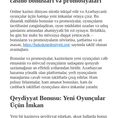
casino bonusları və promosiyaları
Online kazino dünyası sürətlə inkişaf edir və Azərbaycanlı
oyunçular üçün həmişə yeni imkanlar ortaya çıxır. Bu
dinamik mühitdə bonuslar və promosiyalar, oyunçuların
təcrübəsini zənginləşdirən, oyun müddətini uzadan və uduş
şanslarını artırandan əhəmiyyətli bir rol oynayır. Beləliklə,
bu gün biz məhz bu mövzuya diqqət yetirəcəyik –
bonusların və promosiyaların növlərinə, şərtlərinə və ən
əsasən,
https://hukukmedeniyeti.org/
saytında təklif olunan
avantajlara.
Bonuslar və promosiyalar, kazinoların yeni oyunçuları cəlb
etməsinin və mövcud oyunçuların sadəqatını qoruyub
saxlamağının ən effektli yollarından biridir. Azərbaycan
bazarına yönəlik olan platformalar, yerli oyunçuların
maraqlarına cavab verən təkliflərlə çıxış edirlər. Həm
pulsuz fırlanmalar, həm əmanət bonusları, həm də
cashback təklifləri oyunçulara əlavə imkanlar yaradır.
Qeydiyyat Bonusu: Yeni Oyunçular
Üçün İmkan
Yeni bir kazinoya qeydiyyat edərkən, əksər hallarda bonus