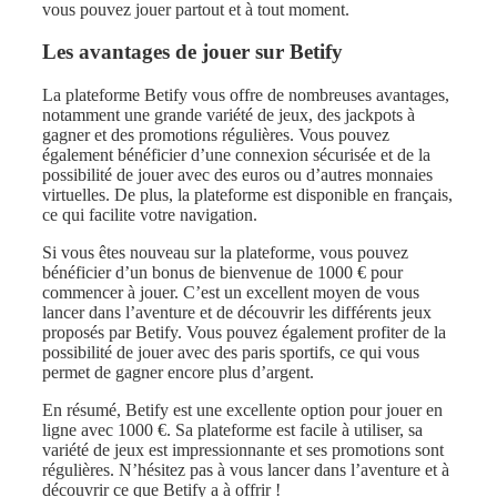
vous pouvez jouer partout et à tout moment.
Les avantages de jouer sur Betify
La plateforme Betify vous offre de nombreuses avantages,
notamment une grande variété de jeux, des jackpots à
gagner et des promotions régulières. Vous pouvez
également bénéficier d’une connexion sécurisée et de la
possibilité de jouer avec des euros ou d’autres monnaies
virtuelles. De plus, la plateforme est disponible en français,
ce qui facilite votre navigation.
Si vous êtes nouveau sur la plateforme, vous pouvez
bénéficier d’un bonus de bienvenue de 1000 € pour
commencer à jouer. C’est un excellent moyen de vous
lancer dans l’aventure et de découvrir les différents jeux
proposés par Betify. Vous pouvez également profiter de la
possibilité de jouer avec des paris sportifs, ce qui vous
permet de gagner encore plus d’argent.
En résumé, Betify est une excellente option pour jouer en
ligne avec 1000 €. Sa plateforme est facile à utiliser, sa
variété de jeux est impressionnante et ses promotions sont
régulières. N’hésitez pas à vous lancer dans l’aventure et à
découvrir ce que Betify a à offrir !