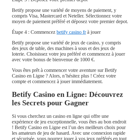
Betify propose une variété de moyens de paiement, y
compris Visa, Mastercard et Neteller. Sélectionnez votre
moyen de paiement préféré et déposez votre premier depot.
Étape 4 : Commencez
betify casino fr
à jouer
Betify propose une variété de jeux de casino, y compris
des jeux de table, des machines à sous et des jeux de
loterie. Choisissez votre jeu préféré et commencez à jouer
avec votre bonus de bienvenue de 1000 €.
Vous êtes prêt à commencer votre aventure sur Betify
Casino en Ligne ? Alors, n’hésitez plus ! Créez votre
compte et commencez à jouer immédiatement.
Betify Casino en Ligne: Découvrez
les Secrets pour Gagner
Si vous cherchez un casino en ligne qui offre une
expérience de jeu exceptionnelle, vous êtes au bon endroit
! Betify Casino en Ligne est l’un des meilleurs choix pour
les amateurs de jeu de hasard. Avec une connexion rapide
et sécurisée, vous pourrez jouer à vos jeux préférés en tout