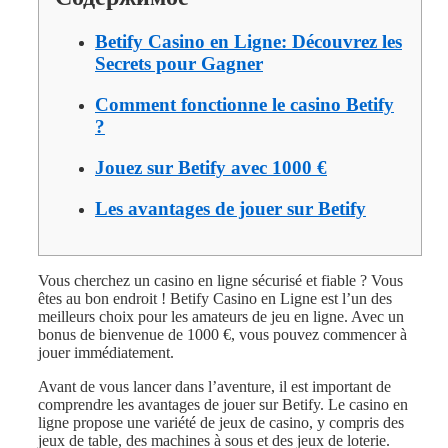
Betify Casino en Ligne: Découvrez les
Secrets pour Gagner
Comment fonctionne le casino Betify
?
Jouez sur Betify avec 1000 €
Les avantages de jouer sur Betify
Vous cherchez un casino en ligne sécurisé et fiable ? Vous
êtes au bon endroit ! Betify Casino en Ligne est l’un des
meilleurs choix pour les amateurs de jeu en ligne. Avec un
bonus de bienvenue de 1000 €, vous pouvez commencer à
jouer immédiatement.
Avant de vous lancer dans l’aventure, il est important de
comprendre les avantages de jouer sur Betify. Le casino en
ligne propose une variété de jeux de casino, y compris des
jeux de table, des machines à sous et des jeux de loterie.