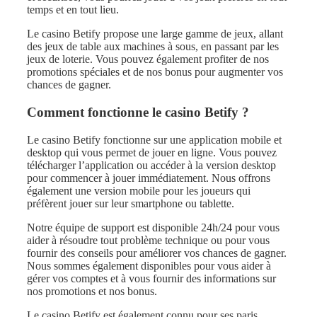
temps et en tout lieu.
Le casino Betify propose une large gamme de jeux, allant
des jeux de table aux machines à sous, en passant par les
jeux de loterie. Vous pouvez également profiter de nos
promotions spéciales et de nos bonus pour augmenter vos
chances de gagner.
Comment fonctionne le casino Betify ?
Le casino Betify fonctionne sur une application mobile et
desktop qui vous permet de jouer en ligne. Vous pouvez
télécharger l’application ou accéder à la version desktop
pour commencer à jouer immédiatement. Nous offrons
également une version mobile pour les joueurs qui
préfèrent jouer sur leur smartphone ou tablette.
Notre équipe de support est disponible 24h/24 pour vous
aider à résoudre tout problème technique ou pour vous
fournir des conseils pour améliorer vos chances de gagner.
Nous sommes également disponibles pour vous aider à
gérer vos comptes et à vous fournir des informations sur
nos promotions et nos bonus.
Le casino Betify est également connu pour ses paris