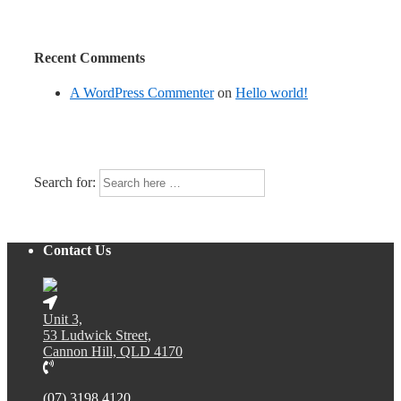
Recent Comments
A WordPress Commenter
on
Hello world!
Search for:
Contact Us
Unit 3,
53 Ludwick Street,
Cannon Hill, QLD 4170
(07) 3198 4120