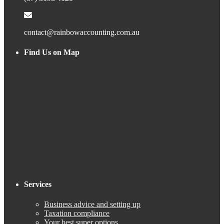
contact@rainbowaccounting.com.au
Find Us on Map
Services
Business advice and setting up
Taxation compliance
Your best super options