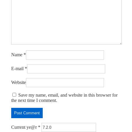
Name
*
E-mail
*
Website
Save my name, email, and website in this browser for
the next time I comment.
Current ye@r
*