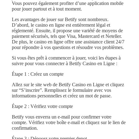
Vous pouvez également profiter d’une application mobile
pour jouer partout et à tout moment.
Les avantages de jouer sur Betify sont nombreux.
D’abord, le casino en ligne est entièrement légal et
réglementé. Ensuite, il propose une variété de moyens de
paiement sécurisés, tels que Visa, Mastercard et Neteller.
De plus, le casino en ligne offre une assistance client 24/7
pour répondre à vos questions et résoudre vos problèmes.
Si vous êtes prêt à commencer à jouer, voici les étapes à
suivre pour vous connecter à Betify Casino en Ligne :
Étape 1 : Créez un compte
Allez sur le site web de Betify Casino en Ligne et cliquez
sur “S’inscrire”. Remplissez le formulaire avec vos
informations personnelles et créez un mot de passe.
Étape 2 : Vérifiez votre compte
Betify vous enverra un e-mail pour confirmer votre
compte. Vérifiez votre boîte e-mail et cliquez sur le lien de
confirmation.
Étape 3 : Déposez votre premier depot