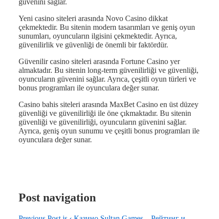
güvenini sağlar.
Yeni casino siteleri arasında Novo Casino dikkat
çekmektedir. Bu sitenin modern tasarımları ve geniş oyun
sunumları, oyuncuların ilgisini çekmektedir. Ayrıca,
güvenilirlik ve güvenliği de önemli bir faktördür.
Güvenilir casino siteleri arasında Fortune Casino yer
almaktadır. Bu sitenin long-term güvenilirliği ve güvenliği,
oyuncuların güvenini sağlar. Ayrıca, çeşitli oyun türleri ve
bonus programları ile oyunculara değer sunar.
Casino bahis siteleri arasında MaxBet Casino en üst düzey
güvenliği ve güvenilirliği ile öne çıkmaktadır. Bu sitenin
güvenliği ve güvenilirliği, oyuncuların güvenini sağlar.
Ayrıca, geniş oyun sunumu ve çeşitli bonus programları ile
oyunculara değer sunar.
Post navigation
Previous Post is
‹ Казино Sultan Games – Рейтинг и