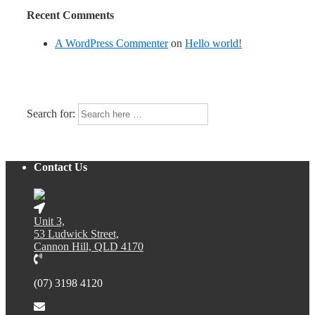
Recent Comments
A WordPress Commenter
on
Hello world!
Search for:
Contact Us
Unit 3,
53 Ludwick Street,
Cannon Hill, QLD 4170
(07) 3198 4120