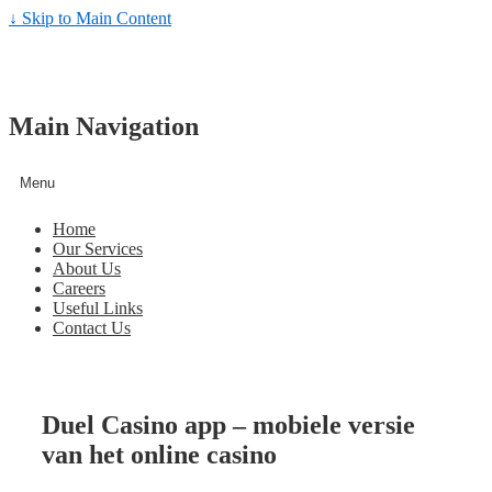
↓ Skip to Main Content
Main Navigation
Menu
Home
Our Services
About Us
Careers
Useful Links
Contact Us
Duel Casino app – mobiele versie
van het online casino