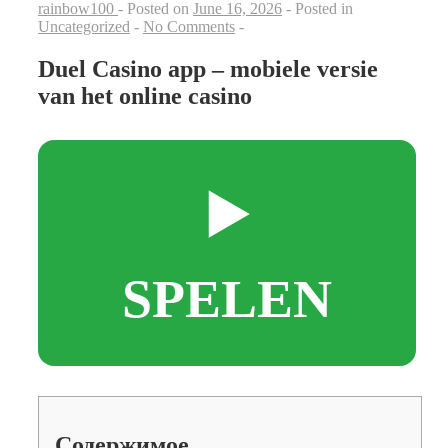
rainbow100
Posted on
June 16, 2026
Posted in
Uncategorized
No Comments
Duel Casino app – mobiele versie
van het online casino
▶️
SPELEN
Содержимое