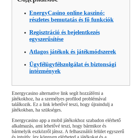
EnergyCasino online kaszinó:
részletes bemutatás és fő funkciók
Regisztráció és bejelentkezés
egyszerűsítése
Atlagos játékok és játékmódszerek
Ügyfélügyfélszolgálat és biztonsági
intézmények
Energycasino alternative link segít hozzáférni a
játékokhoz, ha a személyes profilod problémával
találkozik. Ez a link lehetővé teszi, hogy újraindulj a
játékokban, ha szükséges.
Energycasino app a mobil játékokhoz szabadon elérhető
alkalmazás, ami lehetővé teszi, hogy bármikor és
bármelyik eszközről játssz. A felhasználói felület egyszerű
és intuitív, így könnyen elérheted a játékokat és a