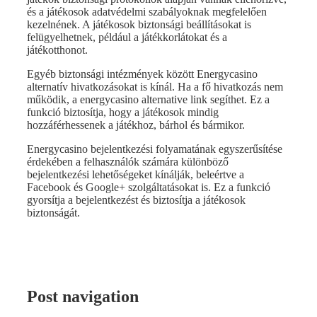
és a játékosok adatvédelmi szabályoknak megfelelően
kezelnének. A játékosok biztonsági beállításokat is
felügyelhetnek, például a játékkorlátokat és a
játékotthonot.
Egyéb biztonsági intézmények között Energycasino
alternatív hivatkozásokat is kínál. Ha a fő hivatkozás nem
működik, a energycasino alternative link segíthet. Ez a
funkció biztosítja, hogy a játékosok mindig
hozzáférhessenek a játékhoz, bárhol és bármikor.
Energycasino bejelentkezési folyamatának egyszerűsítése
érdekében a felhasználók számára különböző
bejelentkezési lehetőségeket kínálják, beleértve a
Facebook és Google+ szolgáltatásokat is. Ez a funkció
gyorsítja a bejelentkezést és biztosítja a játékosok
biztonságát.
Post navigation