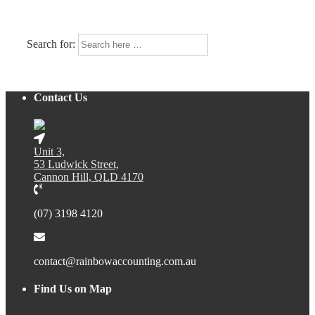
Search for:
Contact Us
Unit 3,
53 Ludwick Street,
Cannon Hill, QLD 4170
(07) 3198 4120
contact@rainbowaccounting.com.au
Find Us on Map