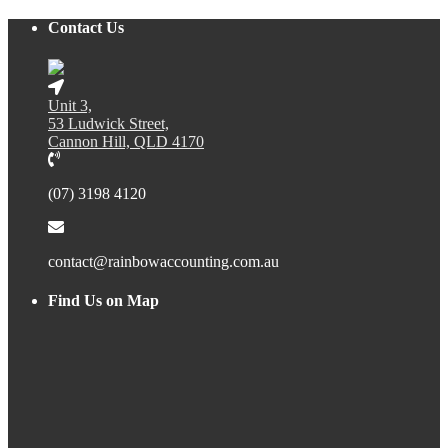
Contact Us
Unit 3,
53 Ludwick Street,
Cannon Hill, QLD 4170
(07) 3198 4120
contact@rainbowaccounting.com.au
Find Us on Map