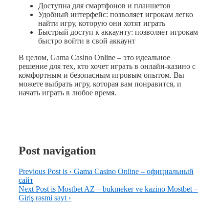
Доступна для смартфонов и планшетов
Удобный интерфейс: позволяет игрокам легко
найти игру, которую они хотят играть
Быстрый доступ к аккаунту: позволяет игрокам
быстро войти в свой аккаунт
В целом, Gama Casino Online – это идеальное
решение для тех, кто хочет играть в онлайн-казино с
комфортным и безопасным игровым опытом. Вы
можете выбрать игру, которая вам понравится, и
начать играть в любое время.
Post navigation
Previous Post is
‹ Gama Casino Online – официальный
сайт
Next Post is
Mostbet AZ – bukmeker ve kazino Mostbet –
Giriş rəsmi sayt ›