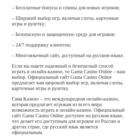
– Бесплатные бонусы и спины для новых игроков;
– Широкий выбор игр, включая слоты, карточные
игры и рулетку;
– Безопасную и защищенную среду для игроков;
– 24/7 поддержку клиентов;
– Многоязычный сайт, доступный на русском языке.
Если вы ищете надежный и безопасный способ
играть в онлайн-казино, то Gama Casino Online – ваш
выбор. Официальный сайт Gama Casino Online
предлагает вам широкий выбор игр, включая слоты,
карточные игры и рулетку.
Гама Казино – это международная онлайн-казино,
которая предлагает игрокам из всего мира
возможность играть в онлайн-казино. Официальный
сайт Gama Casino Online доступен на русском языке,
что делает его доступным для игроков из России и
других стран, где русский язык является
официальным.