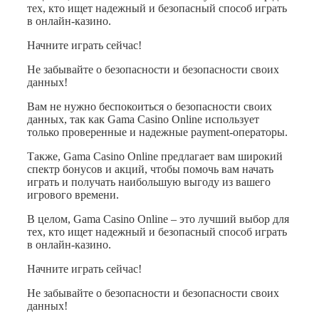
тех, кто ищет надежный и безопасный способ играть
в онлайн-казино.
Начните играть сейчас!
Не забывайте о безопасности и безопасности своих
данных!
Вам не нужно беспокоиться о безопасности своих
данных, так как Gama Casino Online использует
только проверенные и надежные payment-операторы.
Также, Gama Casino Online предлагает вам широкий
спектр бонусов и акций, чтобы помочь вам начать
играть и получать наибольшую выгоду из вашего
игрового времени.
В целом, Gama Casino Online – это лучший выбор для
тех, кто ищет надежный и безопасный способ играть
в онлайн-казино.
Начните играть сейчас!
Не забывайте о безопасности и безопасности своих
данных!