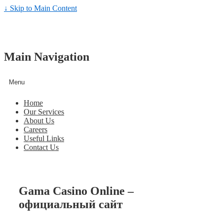
↓ Skip to Main Content
Main Navigation
Menu
Home
Our Services
About Us
Careers
Useful Links
Contact Us
Gama Casino Online –
официальный сайт