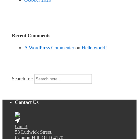
Recent Comments
A WordPress Commenter
on
Hello world!
Search for:
Contact Us
Unit 3,
53 Ludwick Street,
Cannon Hill, QLD 4170