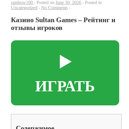
rainbow100
Posted on
June 30, 2026
Posted in
Uncategorized
No Comments
Казино Sultan Games – Рейтинг и
отзывы игроков
▶️
ИГРАТЬ
Содержимое