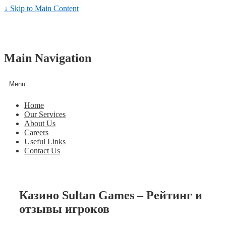
↓ Skip to Main Content
Main Navigation
Menu
Home
Our Services
About Us
Careers
Useful Links
Contact Us
Казино Sultan Games – Рейтинг и
отзывы игроков