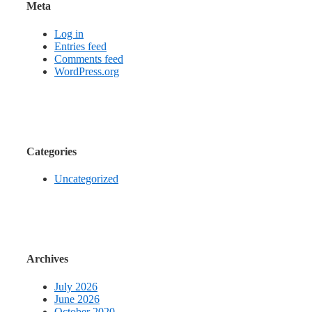
Meta
Log in
Entries feed
Comments feed
WordPress.org
Categories
Uncategorized
Archives
July 2026
June 2026
October 2020