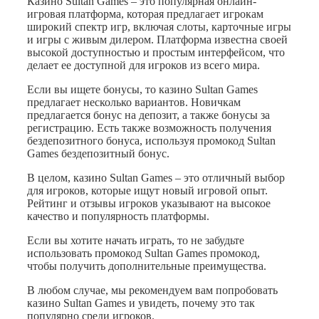
Казино Sultan Games – это популярная онлайн-
игровая платформа, которая предлагает игрокам
широкий спектр игр, включая слоты, карточные игры
и игры с живым дилером. Платформа известна своей
высокой доступностью и простым интерфейсом, что
делает ее доступной для игроков из всего мира.
Если вы ищете бонусы, то казино Sultan Games
предлагает несколько вариантов. Новичкам
предлагается бонус на депозит, а также бонусы за
регистрацию. Есть также возможность получения
бездепозитного бонуса, используя промокод Sultan
Games бездепозитный бонус.
В целом, казино Sultan Games – это отличный выбор
для игроков, которые ищут новый игровой опыт.
Рейтинг и отзывы игроков указывают на высокое
качество и популярность платформы.
Если вы хотите начать играть, то не забудьте
использовать промокод Sultan Games промокод,
чтобы получить дополнительные преимущества.
В любом случае, мы рекомендуем вам попробовать
казино Sultan Games и увидеть, почему это так
популярно среди игроков.