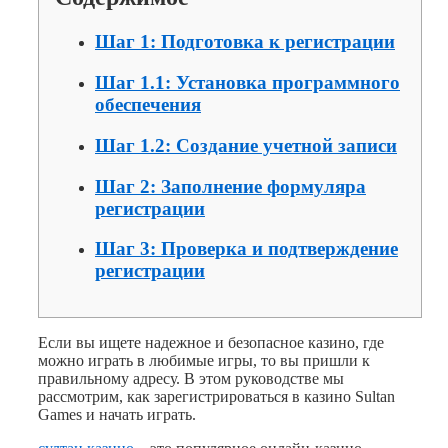
Шаг 1: Подготовка к регистрации
Шаг 1.1: Установка программного
обеспечения
Шаг 1.2: Создание учетной записи
Шаг 2: Заполнение формуляра
регистрации
Шаг 3: Проверка и подтверждение
регистрации
Если вы ищете надежное и безопасное казино, где
можно играть в любимые игры, то вы пришли к
правильному адресу. В этом руководстве мы
рассмотрим, как зарегистрироваться в казино Sultan
Games и начать играть.