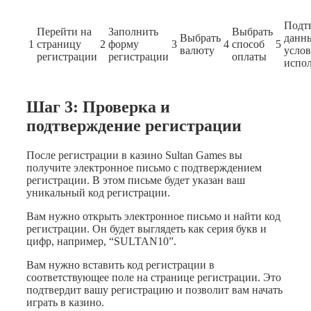
Подт
Перейти на
Заполнить
Выбрать
Выбрать
данн
1
страницу
2
форму
3
4
способ
5
валюту
усло
регистрации
регистрации
оплаты
испо
Шаг 3: Проверка и
подтверждение регистрации
После регистрации в казино Sultan Games вы
получите электронное письмо с подтверждением
регистрации. В этом письме будет указан ваш
уникальный код регистрации.
Вам нужно открыть электронное письмо и найти код
регистрации. Он будет выглядеть как серия букв и
цифр, например, “SULTAN10”.
Вам нужно вставить код регистрации в
соответствующее поле на странице регистрации. Это
подтвердит вашу регистрацию и позволит вам начать
играть в казино.