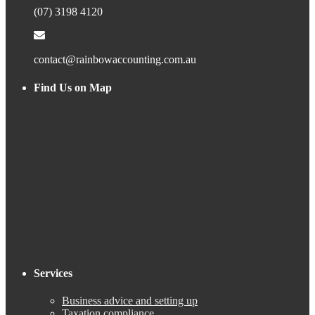
(07) 3198 4120
contact@rainbowaccounting.com.au
Find Us on Map
Services
Business advice and setting up
Taxation compliance