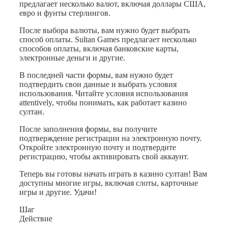
предлагает несколько валют, включая доллары США,
евро и фунты стерлингов.
После выбора валюты, вам нужно будет выбрать
способ оплаты. Sultan Games предлагает несколько
способов оплаты, включая банковские карты,
электронные деньги и другие.
В последней части формы, вам нужно будет
подтвердить свои данные и выбрать условия
использования. Читайте условия использования
attentively, чтобы понимать, как работает казино
султан.
После заполнения формы, вы получите
подтверждение регистрации на электронную почту.
Откройте электронную почту и подтвердите
регистрацию, чтобы активировать свой аккаунт.
Теперь вы готовы начать играть в казино султан! Вам
доступны многие игры, включая слоты, карточные
игры и другие. Удачи!
Шаг
Действие