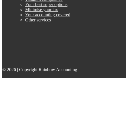
Your best super options
Minimise your tax
Your accounting covered
Other services
© 2026
| Copyright Rainbow Accounting