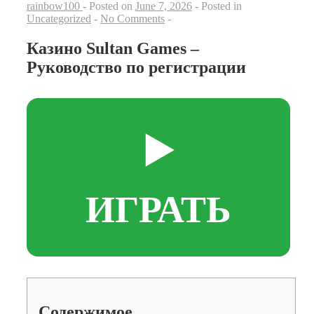
rainbow100
Posted on
June 7, 2026
Posted in
Uncategorized
No Comments
Казино Sultan Games –
Руководство по регистрации
▶️
ИГРАТЬ
Содержимое