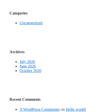
Categories
Uncategorized
Archives
July 2026
June 2026
October 2020
Recent Comments
A WordPress Commenter
on
Hello world!