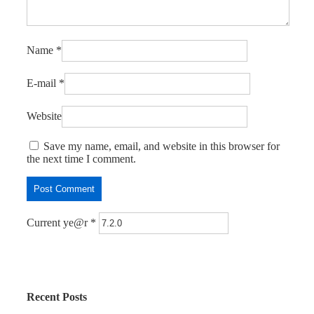
Name
*
E-mail
*
Website
Save my name, email, and website in this browser for
the next time I comment.
Current ye@r
*
Recent Posts