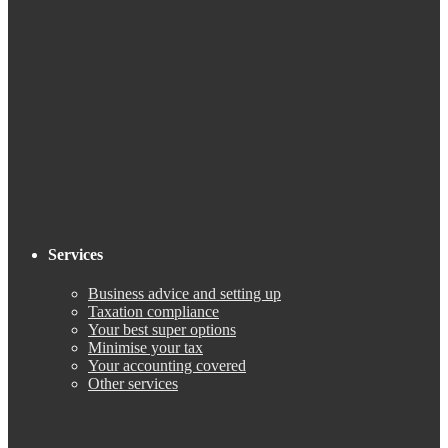
Services
Business advice and setting up
Taxation compliance
Your best super options
Minimise your tax
Your accounting covered
Other services