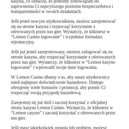
kasyna, co oznacza, że jesteśmy zobowiązani do
zapewnienia Ci najwyższego poziomu bezpieczeństwa i
transparentności w swoich działaniach.
Jeśli jesteś nowym użytkownikiem, możesz zarejestrować
się na stronie kasyna i rozpocząć korzystanie z
oferowanych przez nas gier. Wystarczy, że klikniesz w
“Lemon Casino logowanie” i wypełnisz formularz
rejestracyjny.
Jeśli już jesteś zarejestrowany, możesz zalogować się na
stronie kasyna, aby rozpocząć korzystanie z oferowanych
przez nas gier. Wystarczy, że klikniesz w “Lemon kasyno
logowanie” i wprowadź swoje dane logowania.
W Lemon Casino dbamy o to, aby nasze użytkownicy
mieli najlepsze doświadczenie hazardowe. Dlatego
oferujemy wiele bonusów i promocji, aby pomóc Ci
rozpocząć swoją przygodę hazardową.
Zarejestruj się już dziś i zacznij korzystać z oficjalnej
strony kasyna Lemon Casino. Wystarczy, że klikniesz w
“Lemon casyno” i zacznij korzystać z oferowanych przez
nas gier.
Jeśli masz jakiekolwiek pytania lub problem, możesz