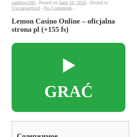
rainbow100
Posted on
June 10, 2026
Posted in
Uncategorized
No Comments
Lemon Casino Online – oficjalna
strona pl (+155 fs)
▶️
GRAĆ
Содержимое