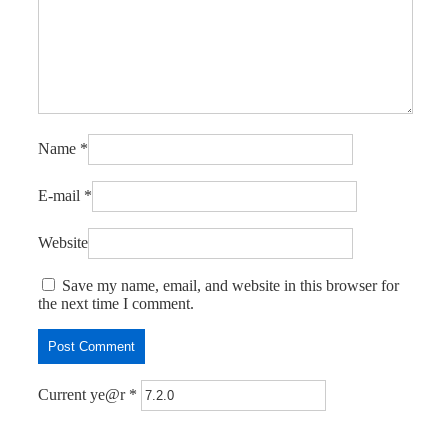
Name
*
E-mail
*
Website
Save my name, email, and website in this browser for
the next time I comment.
Current ye@r
*