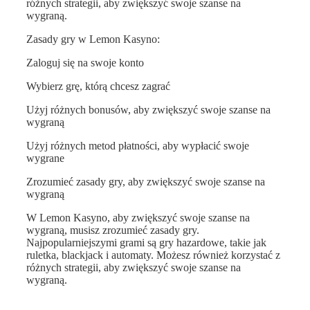
różnych strategii, aby zwiększyć swoje szanse na
wygraną.
Zasady gry w Lemon Kasyno:
Zaloguj się na swoje konto
Wybierz grę, którą chcesz zagrać
Użyj różnych bonusów, aby zwiększyć swoje szanse na
wygraną
Użyj różnych metod płatności, aby wypłacić swoje
wygrane
Zrozumieć zasady gry, aby zwiększyć swoje szanse na
wygraną
W Lemon Kasyno, aby zwiększyć swoje szanse na
wygraną, musisz zrozumieć zasady gry.
Najpopularniejszymi grami są gry hazardowe, takie jak
ruletka, blackjack i automaty. Możesz również korzystać z
różnych strategii, aby zwiększyć swoje szanse na
wygraną.