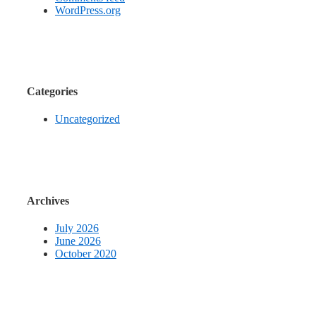
WordPress.org
Categories
Uncategorized
Archives
July 2026
June 2026
October 2020