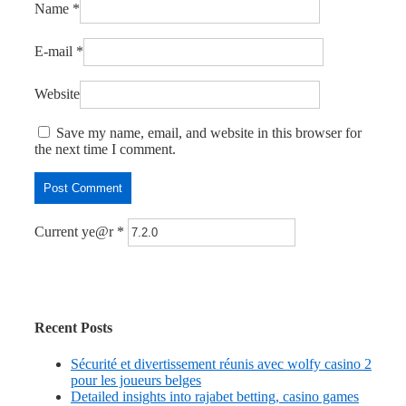
Name
*
E-mail
*
Website
Save my name, email, and website in this browser for
the next time I comment.
Current ye@r
*
Recent Posts
Sécurité et divertissement réunis avec wolfy casino 2
pour les joueurs belges
Detailed insights into rajabet betting, casino games