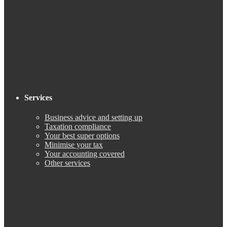
Services
Business advice and setting up
Taxation compliance
Your best super options
Minimise your tax
Your accounting covered
Other services