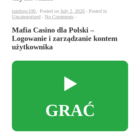
rainbow100
Posted on
July 2, 2026
Posted in
Uncategorized
No Comments
Mafia Casino dla Polski –
Logowanie i zarządzanie kontem
użytkownika
▶️
GRAĆ