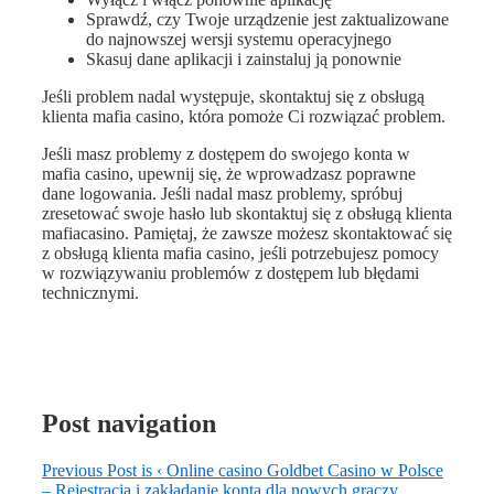
Sprawdź, czy Twoje urządzenie jest zaktualizowane
do najnowszej wersji systemu operacyjnego
Skasuj dane aplikacji i zainstaluj ją ponownie
Jeśli problem nadal występuje, skontaktuj się z obsługą
klienta mafia casino, która pomoże Ci rozwiązać problem.
Jeśli masz problemy z dostępem do swojego konta w
mafia casino, upewnij się, że wprowadzasz poprawne
dane logowania. Jeśli nadal masz problemy, spróbuj
zresetować swoje hasło lub skontaktuj się z obsługą klienta
mafiacasino. Pamiętaj, że zawsze możesz skontaktować się
z obsługą klienta mafia casino, jeśli potrzebujesz pomocy
w rozwiązywaniu problemów z dostępem lub błędami
technicznymi.
Post navigation
Previous Post is
‹ Online casino Goldbet Casino w Polsce
– Rejestracja i zakładanie konta dla nowych graczy