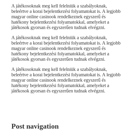
A játékosoknak meg kell felelniük a szabályoknak,
beleértve a korai bejelentkezési folyamatokat is. A legjobb
magyar online casinook rendelkeznek egyszerű és
hatékony bejelentkezési folyamatokkal, amelyeket a
játékosok gyorsan és egyszerűen tudnak elvégzni.
A játékosoknak meg kell felelniük a szabályoknak,
beleértve a korai bejelentkezési folyamatokat is. A legjobb
magyar online casinook rendelkeznek egyszerű és
hatékony bejelentkezési folyamatokkal, amelyeket a
játékosok gyorsan és egyszerűen tudnak elvégzni.
A játékosoknak meg kell felelniük a szabályoknak,
beleértve a korai bejelentkezési folyamatokat is. A legjobb
magyar online casinook rendelkeznek egyszerű és
hatékony bejelentkezési folyamatokkal, amelyeket a
játékosok gyorsan és egyszerűen tudnak elvégzni.
Post navigation