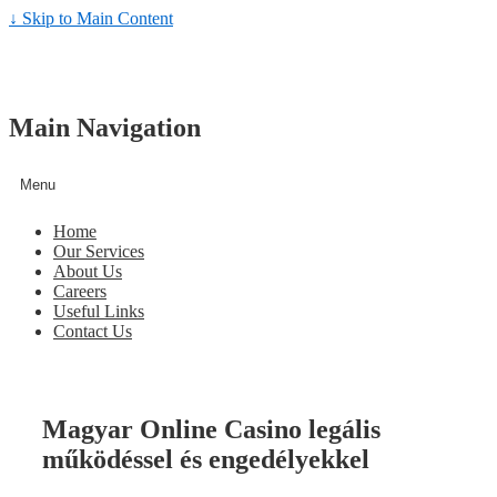
↓ Skip to Main Content
Main Navigation
Menu
Home
Our Services
About Us
Careers
Useful Links
Contact Us
Magyar Online Casino legális
működéssel és engedélyekkel