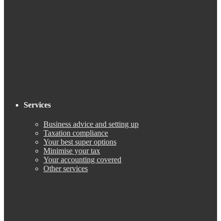
Services
Business advice and setting up
Taxation compliance
Your best super options
Minimise your tax
Your accounting covered
Other services