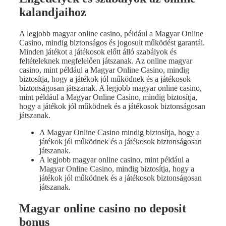
kalandjaihoz
A legjobb magyar online casino, például a Magyar Online
Casino, mindig biztonságos és jogosult működést garantál.
Minden játékot a játékosok előtt álló szabályok és
feltételeknek megfelelően játszanak. Az online magyar
casino, mint például a Magyar Online Casino, mindig
biztosítja, hogy a játékok jól működnek és a játékosok
biztonságosan játszanak. A legjobb magyar online casino,
mint például a Magyar Online Casino, mindig biztosítja,
hogy a játékok jól működnek és a játékosok biztonságosan
játszanak.
A Magyar Online Casino mindig biztosítja, hogy a
játékok jól működnek és a játékosok biztonságosan
játszanak.
A legjobb magyar online casino, mint például a
Magyar Online Casino, mindig biztosítja, hogy a
játékok jól működnek és a játékosok biztonságosan
játszanak.
Magyar online casino no deposit
bonus