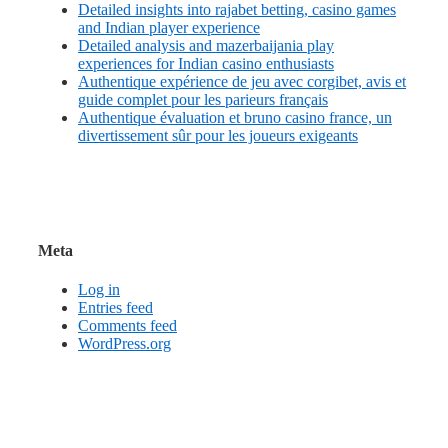
Detailed insights into rajabet betting, casino games
and Indian player experience
Detailed analysis and mazerbaijania play
experiences for Indian casino enthusiasts
Authentique expérience de jeu avec corgibet, avis et
guide complet pour les parieurs français
Authentique évaluation et bruno casino france, un
divertissement sûr pour les joueurs exigeants
Meta
Log in
Entries feed
Comments feed
WordPress.org