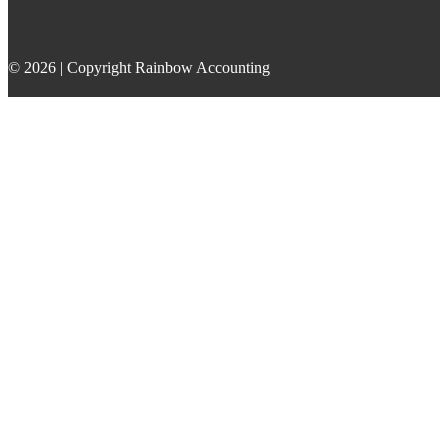
© 2026
| Copyright Rainbow Accounting