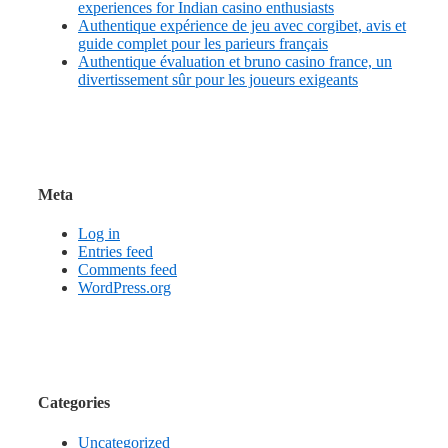
experiences for Indian casino enthusiasts
Authentique expérience de jeu avec corgibet, avis et
guide complet pour les parieurs français
Authentique évaluation et bruno casino france, un
divertissement sûr pour les joueurs exigeants
Meta
Log in
Entries feed
Comments feed
WordPress.org
Categories
Uncategorized