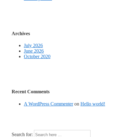
Archives
July 2026
June 2026
October 2020
Recent Comments
A WordPress Commenter
on
Hello world!
Search for: