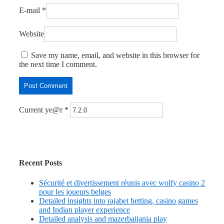
E-mail
*
Website
Save my name, email, and website in this browser for
the next time I comment.
Current ye@r
*
Recent Posts
Sécurité et divertissement réunis avec wolfy casino 2
pour les joueurs belges
Detailed insights into rajabet betting, casino games
and Indian player experience
Detailed analysis and mazerbaijania play