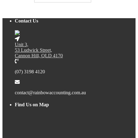
Contact Us
Unit 3,
53 Ludwick Street,
Cannon Hill, QLD 4170
(07) 3198 4120
contact@rainbowaccounting.com.au
Find Us on Map