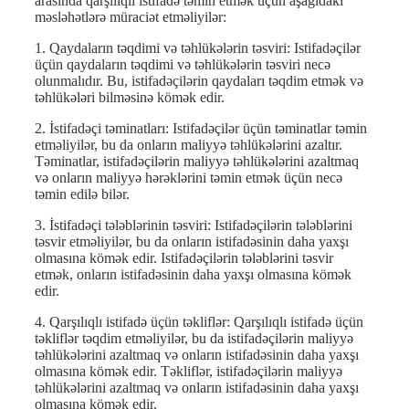
arasında qarşılıqlı istifadə təmin etmək üçün aşağıdakı
məsləhətlərə müraciət etməliyilər:
1. Qaydaların təqdimi və təhlükələrin təsviri: Istifadəçilər
üçün qaydaların təqdimi və təhlükələrin təsviri necə
olunmalıdır. Bu, istifadəçilərin qaydaları təqdim etmək və
təhlükələri bilməsinə kömək edir.
2. İstifadəçi təminatları: Istifadəçilər üçün təminatlar təmin
etməliyilər, bu da onların maliyyə təhlükələrini azaltır.
Təminatlar, istifadəçilərin maliyyə təhlükələrini azaltmaq
və onların maliyyə hərəklərini təmin etmək üçün necə
təmin edilə bilər.
3. İstifadəçi tələblərinin təsviri: Istifadəçilərin tələblərini
təsvir etməliyilər, bu da onların istifadəsinin daha yaxşı
olmasına kömək edir. Istifadəçilərin tələblərini təsvir
etmək, onların istifadəsinin daha yaxşı olmasına kömək
edir.
4. Qarşılıqlı istifadə üçün təkliflər: Qarşılıqlı istifadə üçün
təkliflər təqdim etməliyilər, bu da istifadəçilərin maliyyə
təhlükələrini azaltmaq və onların istifadəsinin daha yaxşı
olmasına kömək edir. Təkliflər, istifadəçilərin maliyyə
təhlükələrini azaltmaq və onların istifadəsinin daha yaxşı
olmasına kömək edir.