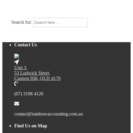
Search for:
Contact Us
Unit 3,
53 Ludwick Street,
Cannon Hill, QLD 4170
(07) 3198 4120
contact@rainbowaccounting.com.au
Find Us on Map