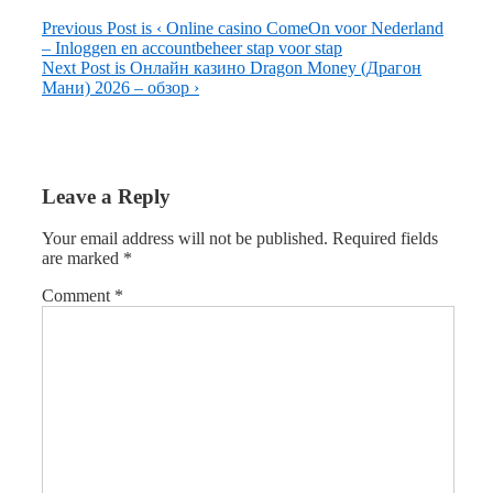
Previous Post is
‹ Online casino ComeOn voor Nederland
– Inloggen en accountbeheer stap voor stap
Next Post is
Онлайн казино Dragon Money (Драгон
Мани) 2026 – обзор ›
Leave a Reply
Your email address will not be published.
Required fields
are marked
*
Comment
*