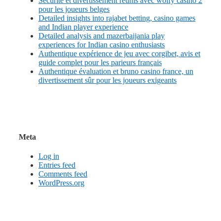
Sécurité et divertissement réunis avec wolfy casino 2
pour les joueurs belges
Detailed insights into rajabet betting, casino games
and Indian player experience
Detailed analysis and mazerbaijania play
experiences for Indian casino enthusiasts
Authentique expérience de jeu avec corgibet, avis et
guide complet pour les parieurs français
Authentique évaluation et bruno casino france, un
divertissement sûr pour les joueurs exigeants
Meta
Log in
Entries feed
Comments feed
WordPress.org