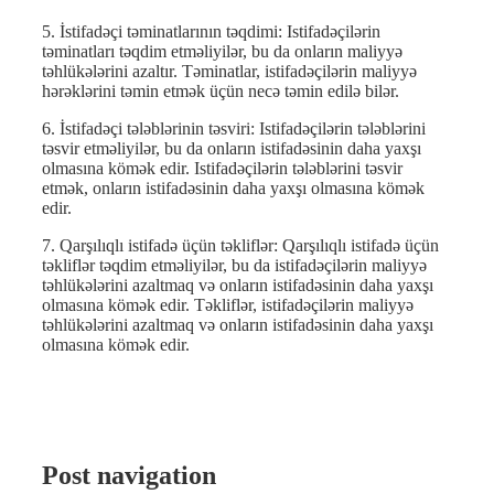
5. İstifadəçi təminatlarının təqdimi: Istifadəçilərin
təminatları təqdim etməliyilər, bu da onların maliyyə
təhlükələrini azaltır. Təminatlar, istifadəçilərin maliyyə
hərəklərini təmin etmək üçün necə təmin edilə bilər.
6. İstifadəçi tələblərinin təsviri: Istifadəçilərin tələblərini
təsvir etməliyilər, bu da onların istifadəsinin daha yaxşı
olmasına kömək edir. Istifadəçilərin tələblərini təsvir
etmək, onların istifadəsinin daha yaxşı olmasına kömək
edir.
7. Qarşılıqlı istifadə üçün təkliflər: Qarşılıqlı istifadə üçün
təkliflər təqdim etməliyilər, bu da istifadəçilərin maliyyə
təhlükələrini azaltmaq və onların istifadəsinin daha yaxşı
olmasına kömək edir. Təkliflər, istifadəçilərin maliyyə
təhlükələrini azaltmaq və onların istifadəsinin daha yaxşı
olmasına kömək edir.
Post navigation