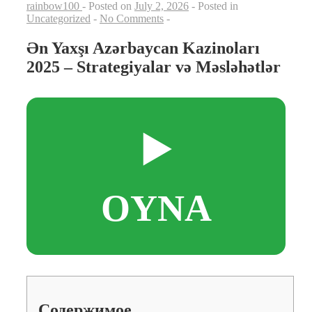
rainbow100
Posted on
July 2, 2026
Posted in
Uncategorized
No Comments
Ən Yaxşı Azərbaycan Kazinoları
2025 – Strategiyalar və Məsləhətlər
▶️
OYNA
Содержимое