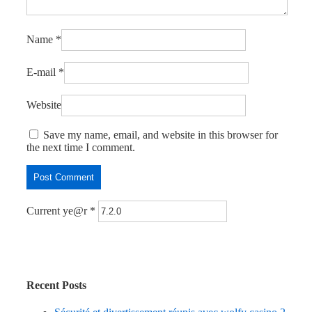
Name
*
E-mail
*
Website
Save my name, email, and website in this browser for
the next time I comment.
Current ye@r
*
Recent Posts