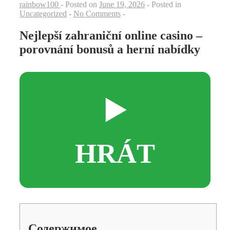
rainbow100
Posted on
June 19, 2026
Posted in
Uncategorized
No Comments
Nejlepší zahraniční online casino –
porovnání bonusů a herní nabídky
▶️
HRÁT
Содержимое