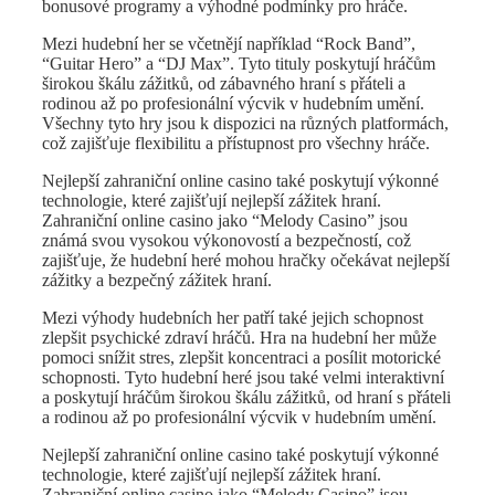
bonusové programy a výhodné podmínky pro hráče.
Mezi hudební her se včetnějí například “Rock Band”,
“Guitar Hero” a “DJ Max”. Tyto tituly poskytují hráčům
širokou škálu zážitků, od zábavného hraní s přáteli a
rodinou až po profesionální výcvik v hudebním umění.
Všechny tyto hry jsou k dispozici na různých platformách,
což zajišťuje flexibilitu a přístupnost pro všechny hráče.
Nejlepší zahraniční online casino také poskytují výkonné
technologie, které zajišťují nejlepší zážitek hraní.
Zahraniční online casino jako “Melody Casino” jsou
známá svou vysokou výkonovostí a bezpečností, což
zajišťuje, že hudební heré mohou hračky očekávat nejlepší
zážitky a bezpečný zážitek hraní.
Mezi výhody hudebních her patří také jejich schopnost
zlepšit psychické zdraví hráčů. Hra na hudební her může
pomoci snížit stres, zlepšit koncentraci a posílit motorické
schopnosti. Tyto hudební heré jsou také velmi interaktivní
a poskytují hráčům širokou škálu zážitků, od hraní s přáteli
a rodinou až po profesionální výcvik v hudebním umění.
Nejlepší zahraniční online casino také poskytují výkonné
technologie, které zajišťují nejlepší zážitek hraní.
Zahraniční online casino jako “Melody Casino” jsou