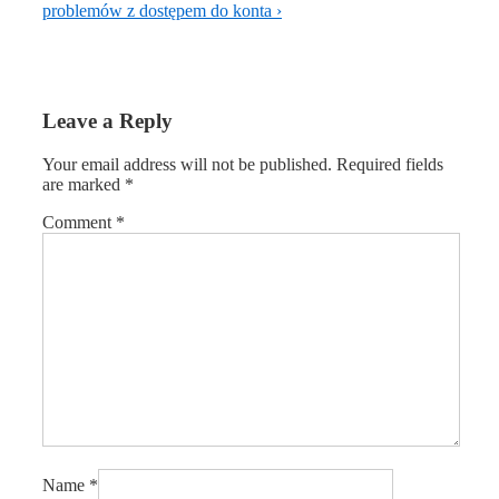
problemów z dostępem do konta ›
Leave a Reply
Your email address will not be published.
Required fields
are marked
*
Comment
*
Name
*