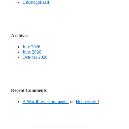
Uncategorized
Archives
July 2026
June 2026
October 2020
Recent Comments
A WordPress Commenter
on
Hello world!