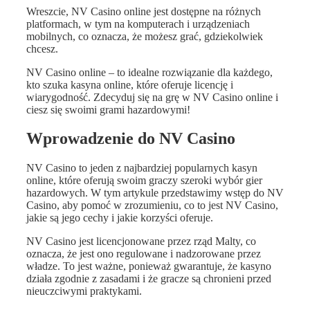
Wreszcie, NV Casino online jest dostępne na różnych
platformach, w tym na komputerach i urządzeniach
mobilnych, co oznacza, że możesz grać, gdziekolwiek
chcesz.
NV Casino online – to idealne rozwiązanie dla każdego,
kto szuka kasyna online, które oferuje licencję i
wiarygodność. Zdecyduj się na grę w NV Casino online i
ciesz się swoimi grami hazardowymi!
Wprowadzenie do NV Casino
NV Casino to jeden z najbardziej popularnych kasyn
online, które oferują swoim graczy szeroki wybór gier
hazardowych. W tym artykule przedstawimy wstęp do NV
Casino, aby pomoć w zrozumieniu, co to jest NV Casino,
jakie są jego cechy i jakie korzyści oferuje.
NV Casino jest licencjonowane przez rząd Malty, co
oznacza, że jest ono regulowane i nadzorowane przez
władze. To jest ważne, ponieważ gwarantuje, że kasyno
działa zgodnie z zasadami i że gracze są chronieni przed
nieuczciwymi praktykami.