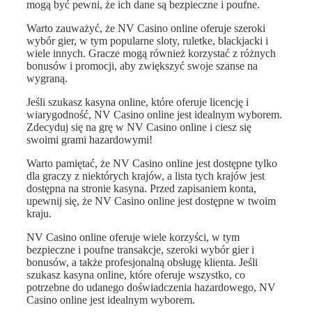
mogą być pewni, że ich dane są bezpieczne i poufne.
Warto zauważyć, że NV Casino online oferuje szeroki
wybór gier, w tym popularne sloty, ruletke, blackjacki i
wiele innych. Gracze mogą również korzystać z różnych
bonusów i promocji, aby zwiększyć swoje szanse na
wygraną.
Jeśli szukasz kasyna online, które oferuje licencję i
wiarygodność, NV Casino online jest idealnym wyborem.
Zdecyduj się na grę w NV Casino online i ciesz się
swoimi grami hazardowymi!
Warto pamiętać, że NV Casino online jest dostępne tylko
dla graczy z niektórych krajów, a lista tych krajów jest
dostępna na stronie kasyna. Przed zapisaniem konta,
upewnij się, że NV Casino online jest dostępne w twoim
kraju.
NV Casino online oferuje wiele korzyści, w tym
bezpieczne i poufne transakcje, szeroki wybór gier i
bonusów, a także profesjonalną obsługę klienta. Jeśli
szukasz kasyna online, które oferuje wszystko, co
potrzebne do udanego doświadczenia hazardowego, NV
Casino online jest idealnym wyborem.