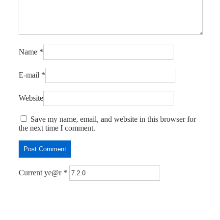
Name
*
E-mail
*
Website
Save my name, email, and website in this browser for
the next time I comment.
Current ye@r
*