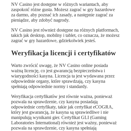
NV Casino jest dostępne w różnych wariantach, aby
zaspokoić różne gusta. Możesz zagrać w gry hazardowe
za darmo, aby poznać ich zasady, a następnie zagrać za
pieniądze, aby zdobyć nagrody.
NV Casino jest również dostępne na różnych platformach,
takich jak desktop, mobilny i tablet, co oznacza, że możesz
zagrać w gry hazardowe, gdziekolwiek jesteś.
Weryfikacja licencji i certyfikatów
Warto zwrócić uwagę, że NV Casino online posiada
ważną licencję, co jest gwarancją bezpieczeństwa i
wiarygodności kasyna. Licencja ta jest wydawana przez
odpowiednie organy, które sprawdzają, czy kasyna
spełniają odpowiednie normy i standardy.
Weryfikacja certyfikatów jest równie ważna, ponieważ
pozwala na sprawdzenie, czy kasyna posiadają
odpowiednie certyfikaty, takie jak certyfikat eCOGRA,
który jest gwarancją, że kasyna są sprawiedliwe i nie
manipulują wynikami gier. Certyfikat GLI (Gaming
Laboratories International) również jest ważny, ponieważ
pozwala na sprawdzenie, czy kasyna spełniają