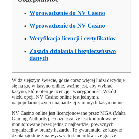
Wprowadzenie do NV Casino
Wprowadzenie do NV Casino
Weryfikacja licencji i certyfikatów
Zasada działania i bezpieczeństwo
danych
W dzisiejszym świecie, gdzie coraz więcej ludzi decyduje
się na grę w kasyno online, ważne jest, aby wybrać
kasyno, które oferuje licencję i wiarygodność. Wśród
wielu opcji, NV Casino online jest jednym z
najpopularniejszych i najbardziej zaufanych kasyn online.
NV Casino online jest licencjonowane przez MGA (Malta
Gaming Authority), co oznacza, że jest kontrolowane i
monitorowane przez jedną z najbardziej poważnych
organizacji w branży hazardu. To gwarantuje, że kasyno
działa zgodnie z najwyższych standardów i że gracze