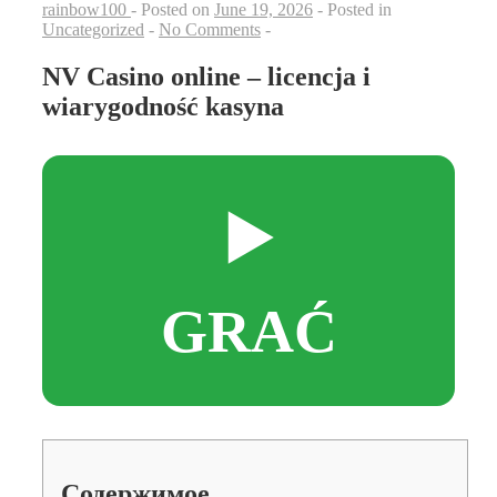
rainbow100
Posted on
June 19, 2026
Posted in
Uncategorized
No Comments
NV Casino online – licencja i
wiarygodność kasyna
▶️
GRAĆ
Содержимое