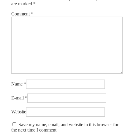
are marked
*
Comment
*
Name
*
E-mail
*
Website
Save my name, email, and website in this browser for
the next time I comment.