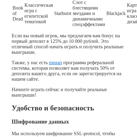
Слот с
Классическая
Карт
Book
блестящими
игра с
игра
of
Starburst
звездами и
Blackjack
египетской
клас
Dead
динамичными
тематикой
диза
спецэффектами
Если вы новый игрок, мы предлагаем вам бонус на
первый депозит в 125% до 10 000 рублей. Это
отличный способ начать играть и получить реальные
выигрыши.
Также, у нас есть
пинап
программа реферальной
системы, которая позволяет вам получать 50% от
депозита вашего друга, если он зарегистрируется на
нашем сайте.
Начните играть сейчас и получайте реальные
выигрыши!
Удобство и безопасность
Шифрование данных
Мы используем шифрование SSL-protocol, чтобы