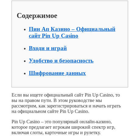
Содержимое
Пин Ап Казино – Официальный
сайт Pin Up Casino
Входи и играй
Удобство и безопасность
Шифрование данных
Если вы ищете официальный сайт Pin Up Casino, то
вы на правом пути. В этом руководстве мы
рассмотрим, как зарегистрироваться и начать играть
на официальном сайте Pin Up Casino.
Pin Up Casino – это популярный онлайн-казино,
которое предлагает игрокам широкий спектр игр,
включая слоты, карточные игры и рулетку.