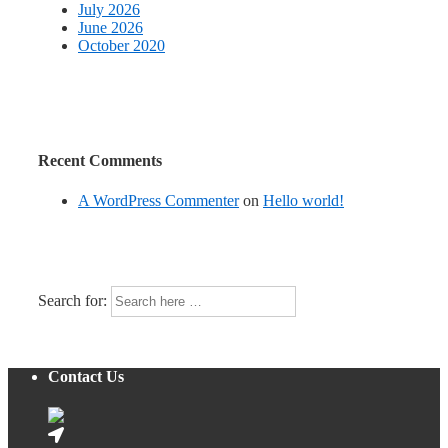
July 2026
June 2026
October 2020
Recent Comments
A WordPress Commenter
on
Hello world!
Search for:
Contact Us