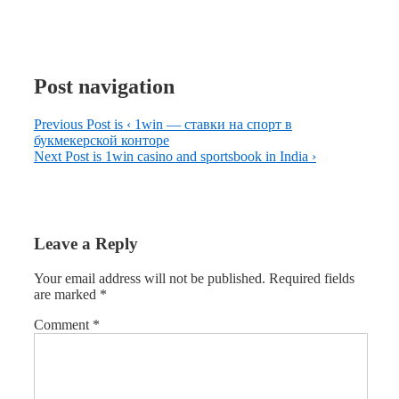
Post navigation
Previous Post is
‹ 1win — ставки на спорт в
букмекерской конторе
Next Post is
1win casino and sportsbook in India ›
Leave a Reply
Your email address will not be published.
Required fields
are marked
*
Comment
*