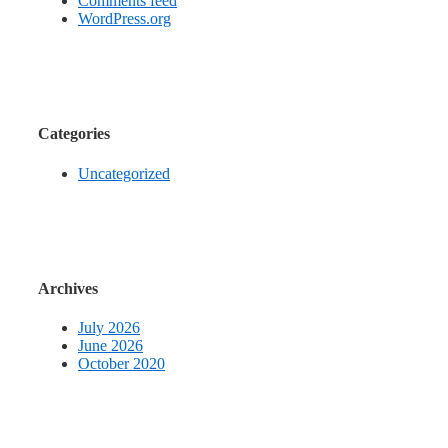
Comments feed
WordPress.org
Categories
Uncategorized
Archives
July 2026
June 2026
October 2020