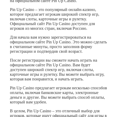
на официальном сайте Pin Up Casino.
Pin Up Casino – это популярный онлайн-казино,
которое предлагает игрокам широкий спектр игр,
включая слоты, карточные игры и рулетку.
Официальный сайт Pin Up Casino доступен для
игроков из многих стран, включая Россию.
Для начала вам нужно зарегистрироваться на
официальном сайте Pin Up Casino. Это можно сделать
в считанные минуты, просто заполнив форму
регистрации и подтвердив свой возраст.
После регистрации вы сможете начать играть на
официальном сайте Pin Up Casino. Вам будет
доступен широкий спектр игр, включая слоты,
карточные игры и рулетку. Вы можете выбрать игру,
которая вам понравится, и начать играть.
Pin Up Casino предлагает игрокам несколько способов
оплаты, включая банковские карты, электронные
деньги и другие. Вы можете выбрать способ оплаты,
который вам удобен.
В целом, Pin Up Casino – это отличный выбор для
игроков, которые ищут официальный сайт для игры в