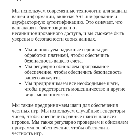
Мы используем современные технологии для защиты
вашей информации, включая SSL-шифрование и
двухфакторную аутентификацию. Это означает, что
ваш аккаунт будет защищен от
несанкционированного доступа, и вы сможете быть
уверены в безопасности своих данных.
Мы используем надежные сервисы для
обработки платежей, чтобы обеспечить
безопасность вашего счета.
Мы регулярно обновляем программное
обеспечение, чтобы обеспечить безопасность
вашего аккаунта.
Мы предпринимаем все необходимые шаги,
чтобы предотвратить мошенничество и другие
виды мошенничества.
Мы также предпринимаем шаги для обеспечения
честных игр. Мы используем случайные генераторы
чисел, чтобы обеспечить равные шансы для всех
игроков. Мы также регулярно проверяем и обновляем
программное обеспечение, чтобы обеспечить
честность игр.