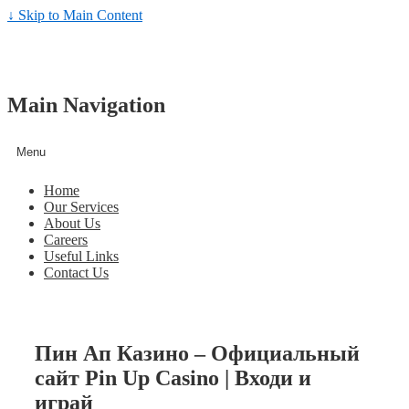
↓ Skip to Main Content
Main Navigation
Menu
Home
Our Services
About Us
Careers
Useful Links
Contact Us
Пин Ап Казино – Официальный
сайт Pin Up Casino | Входи и
играй