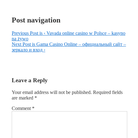
Post navigation
Previous Post is
‹ Vavada online casino w Polsce – kasyno
na żywo
Next Post is
Gama Casino Online – официальный сайт –
зеркало и вход ›
Leave a Reply
Your email address will not be published.
Required fields
are marked
*
Comment
*