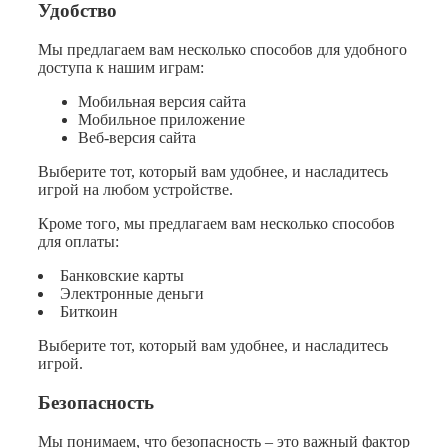
Удобство
Мы предлагаем вам несколько способов для удобного
доступа к нашим играм:
Мобильная версия сайта
Мобильное приложение
Веб-версия сайта
Выберите тот, который вам удобнее, и насладитесь
игрой на любом устройстве.
Кроме того, мы предлагаем вам несколько способов
для оплаты:
Банковские карты
Электронные деньги
Биткоин
Выберите тот, который вам удобнее, и насладитесь
игрой.
Безопасность
Мы понимаем, что безопасность – это важный фактор