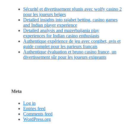
Sécurité et divertissement réunis avec wolfy casino 2
pour les joueurs belges
Detailed insights into rajabet betting, casino games
and Indian player experience
Detailed analysis and mazerbaijania play
experiences for Indian casino enthusiasts
Authentique expérience de jeu avec corgibet, avis et
guide complet pour les parieurs français
Authentique évaluation et bruno casino france, un
divertissement sûr pour les joueurs exigeants
Meta
Log in
Entries feed
Comments feed
WordPress.org