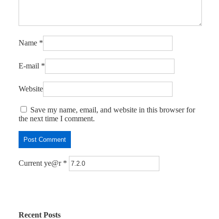
Name
*
E-mail
*
Website
Save my name, email, and website in this browser for
the next time I comment.
Current ye@r
*
Recent Posts