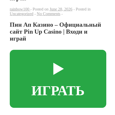
rainbow100
Posted on
June 28, 2026
Posted in
Uncategorized
No Comments
Пин Ап Казино – Официальный
сайт Pin Up Casino | Входи и
играй
▶️
ИГРАТЬ