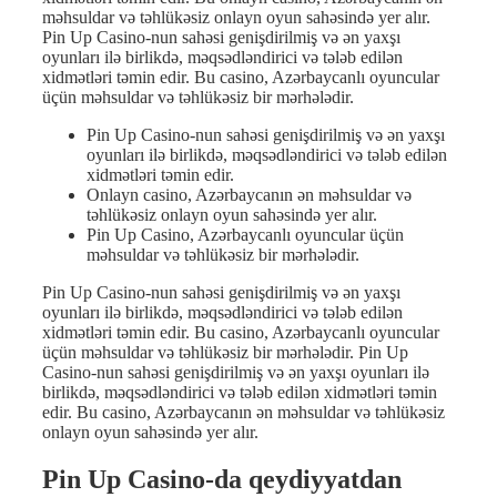
məhsuldar və təhlükəsiz onlayn oyun sahəsində yer alır.
Pin Up Casino-nun sahəsi genişdirilmiş və ən yaxşı
oyunları ilə birlikdə, məqsədləndirici və tələb edilən
xidmətləri təmin edir. Bu casino, Azərbaycanlı oyuncular
üçün məhsuldar və təhlükəsiz bir mərhələdir.
Pin Up Casino-nun sahəsi genişdirilmiş və ən yaxşı
oyunları ilə birlikdə, məqsədləndirici və tələb edilən
xidmətləri təmin edir.
Onlayn casino, Azərbaycanın ən məhsuldar və
təhlükəsiz onlayn oyun sahəsində yer alır.
Pin Up Casino, Azərbaycanlı oyuncular üçün
məhsuldar və təhlükəsiz bir mərhələdir.
Pin Up Casino-nun sahəsi genişdirilmiş və ən yaxşı
oyunları ilə birlikdə, məqsədləndirici və tələb edilən
xidmətləri təmin edir. Bu casino, Azərbaycanlı oyuncular
üçün məhsuldar və təhlükəsiz bir mərhələdir. Pin Up
Casino-nun sahəsi genişdirilmiş və ən yaxşı oyunları ilə
birlikdə, məqsədləndirici və tələb edilən xidmətləri təmin
edir. Bu casino, Azərbaycanın ən məhsuldar və təhlükəsiz
onlayn oyun sahəsində yer alır.
Pin Up Casino-da qeydiyyatdan