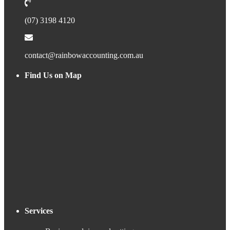
(07) 3198 4120
contact@rainbowaccounting.com.au
Find Us on Map
Services