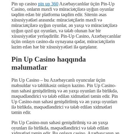
Pin up casino
pin up 360
Azərbaycanlılar üçün Pin-Up
Casino, onların məxfi və müraciətçilərə uyğun oyunlar
təqdim edən bir platforma təqdim edir. Sitenin əsas
xüsusiyyətləri arasında: müraciətçilərin məxfi və
müraciətçilərə uyğun oyunlar, ən yaxşı və müraciətçilərə
uyğun qızıl qız oyunları, və tələb olunan hər bir
xüsusiyyətlər yerləşdirilir. Pin-Up Casino, Azərbaycanlılar
üçün onlayn casino-da oynayana qədər, müraciətçilərin
lazim edən hər bir xüsusiyyətləri ilə qarşılanır.
Pin Up Casino haqqında
məlumatlar
Pin Up Casino – bu Azərbaycanlı oyuncular üçün
məhsuldar və təhlükəsiz onlayn kazino. Pin Up Casino-
nun sahəsi genişdirilmiş və ən yaxşı oyunları ilə birlikdə,
məqsədləndirici və tələb edilən xidmətləri təmin edir. Pin
Up Casino-nun sahəsi genişdirilmiş və ən yaxşı oyunları
ilə birlikdə, məqsədləndirici və tələb edilən xidmətləri
təmin edir.
Pin Up Casino-nun sahəsi genişdirilmiş və ən yaxşı
oyunları ilə birlikdə, məqsədləndirici və tələb edilən
xidmətləri təmin edir. Bu onlayn casino, Azərbaycanın ən