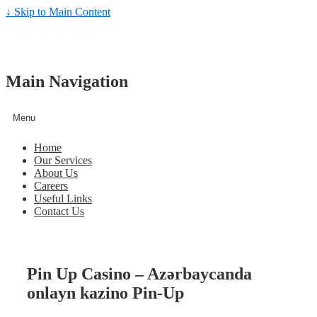
↓ Skip to Main Content
Main Navigation
Menu
Home
Our Services
About Us
Careers
Useful Links
Contact Us
Pin Up Casino – Azərbaycanda
onlayn kazino Pin-Up