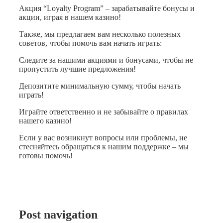
Акция “Loyalty Program” – зарабатывайте бонусы и
акции, играя в нашем казино!
Также, мы предлагаем вам несколько полезных
советов, чтобы помочь вам начать играть:
Следите за нашими акциями и бонусами, чтобы не
пропустить лучшие предложения!
Депозитите минимальную сумму, чтобы начать
играть!
Играйте ответственно и не забывайте о правилах
нашего казино!
Если у вас возникнут вопросы или проблемы, не
стесняйтесь обращаться к нашим поддержке – мы
готовы помочь!
Post navigation