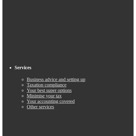
Services
Business advice and setting up
Taxation compliance
Your best super options
Minimise your tax
Your accounting covered
Other services