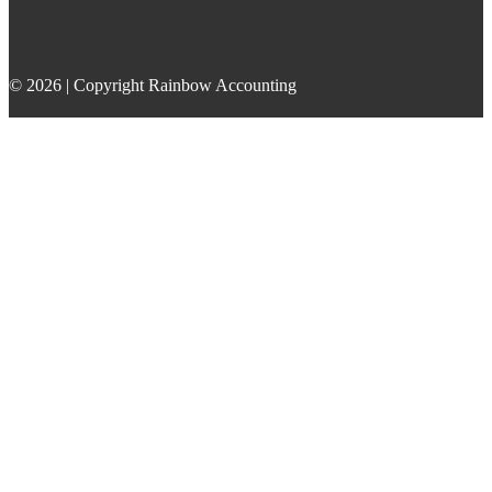
© 2026
| Copyright Rainbow Accounting