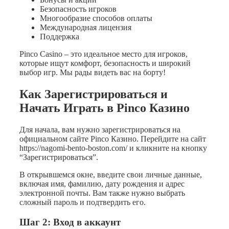
Безопасность игроков
Многообразие способов оплаты
Международная лицензия
Поддержка
Pinco Casino – это идеальное место для игроков,
которые ищут комфорт, безопасность и широкий
выбор игр. Мы рады видеть вас на борту!
Как Зарегистрироваться и
Начать Играть в Pinco Казино
Для начала, вам нужно зарегистрироваться на
официальном сайте Pinco Казино. Перейдите на сайт
https://nagomi-bento-boston.com/ и кликните на кнопку
“Зарегистрироваться”.
В открывшемся окне, введите свои личные данные,
включая имя, фамилию, дату рождения и адрес
электронной почты. Вам также нужно выбрать
сложный пароль и подтвердить его.
Шаг 2: Вход в аккаунт