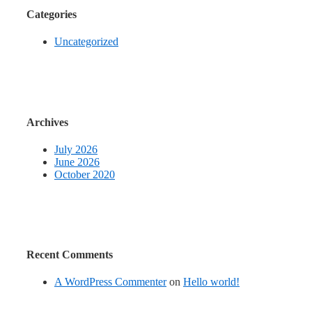
Categories
Uncategorized
Archives
July 2026
June 2026
October 2020
Recent Comments
A WordPress Commenter
on
Hello world!