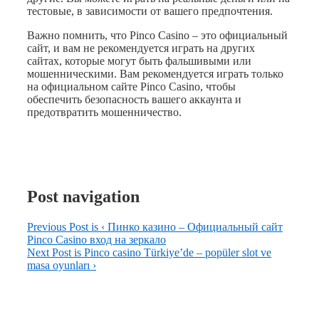
тестовые, в зависимости от вашего предпочтения.
Важно помнить, что Pinco Casino – это официальный
сайт, и вам не рекомендуется играть на других
сайтах, которые могут быть фальшивыми или
мошенническими. Вам рекомендуется играть только
на официальном сайте Pinco Casino, чтобы
обеспечить безопасность вашего аккаунта и
предотвратить мошенничество.
Post navigation
Previous Post is
‹ Пинко казино – Официальный сайт
Pinco Casino вход на зеркало
Next Post is
Pinco casino Türkiye’de – popüler slot ve
masa oyunları ›