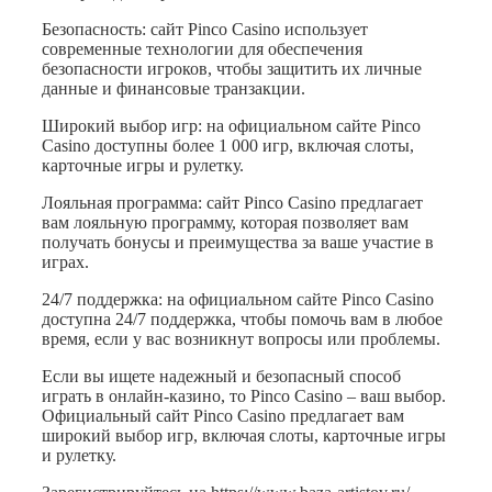
Безопасность: сайт Pinco Casino использует
современные технологии для обеспечения
безопасности игроков, чтобы защитить их личные
данные и финансовые транзакции.
Широкий выбор игр: на официальном сайте Pinco
Casino доступны более 1 000 игр, включая слоты,
карточные игры и рулетку.
Лояльная программа: сайт Pinco Casino предлагает
вам лояльную программу, которая позволяет вам
получать бонусы и преимущества за ваше участие в
играх.
24/7 поддержка: на официальном сайте Pinco Casino
доступна 24/7 поддержка, чтобы помочь вам в любое
время, если у вас возникнут вопросы или проблемы.
Если вы ищете надежный и безопасный способ
играть в онлайн-казино, то Pinco Casino – ваш выбор.
Официальный сайт Pinco Casino предлагает вам
широкий выбор игр, включая слоты, карточные игры
и рулетку.