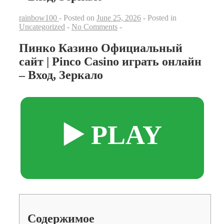
rainbow100
Posted on
June 25, 2026
Posted in
Uncategorized
No Comments
Пинко Казино Официальный
сайт | Pinco Casino играть онлайн
– Вход, Зеркало
▶️ PLAY
Содержимое