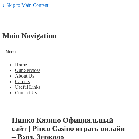
↓ Skip to Main Content
Main Navigation
Menu
Home
Our Services
About Us
Careers
Useful Links
Contact Us
Пинко Казино Официальный
сайт | Pinco Casino играть онлайн
– Вход, Зеркало