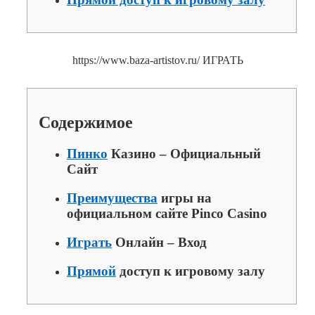
https://www.baza-artistov.ru/ ИГРАТЬ
Содержимое
Пинко
Казино – Официальный
Сайт
Преимущества
игры на
официальном сайте Pinco Casino
Играть
Онлайн – Вход
Прямой
доступ к игровому залу