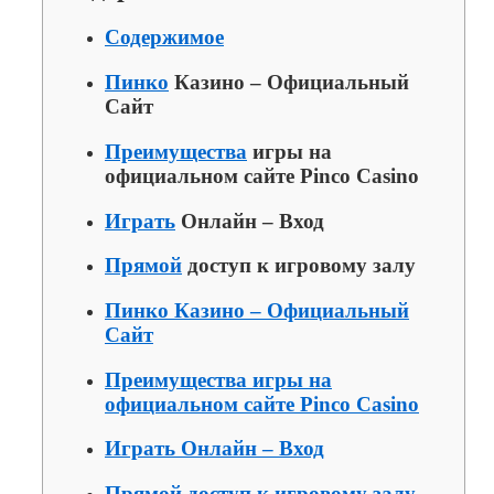
Содержимое
Пинко
Казино – Официальный
Сайт
Преимущества
игры на
официальном сайте Pinco Casino
Играть
Онлайн – Вход
Прямой
доступ к игровому залу
Пинко Казино – Официальный
Сайт
Преимущества игры на
официальном сайте Pinco Casino
Играть Онлайн – Вход
Прямой доступ к игровому залу