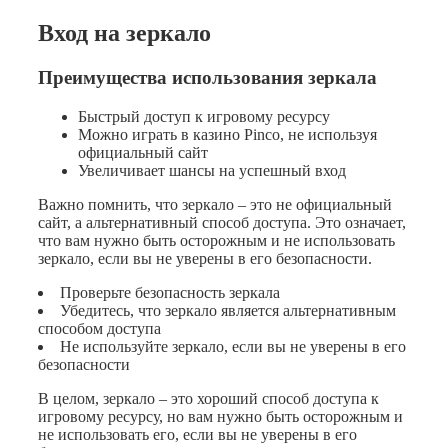
Вход на зеркало
Преимущества использования зеркала
Быстрый доступ к игровому ресурсу
Можно играть в казино Pinco, не используя
официальный сайт
Увеличивает шансы на успешный вход
Важно помнить, что зеркало – это не официальный
сайт, а альтернативный способ доступа. Это означает,
что вам нужно быть осторожным и не использовать
зеркало, если вы не уверены в его безопасности.
Проверьте безопасность зеркала
Убедитесь, что зеркало является альтернативным
способом доступа
Не используйте зеркало, если вы не уверены в его
безопасности
В целом, зеркало – это хороший способ доступа к
игровому ресурсу, но вам нужно быть осторожным и
не использовать его, если вы не уверены в его