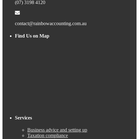
(07) 3198 4120
contact@rainbowaccounting.com.au
Find Us on Map
Services
Business advice and setting up
Taxation compliance