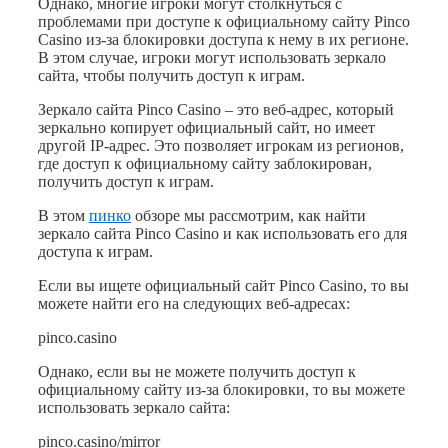
Однако, многие игроки могут столкнуться с
проблемами при доступе к официальному сайту Pinco
Casino из-за блокировки доступа к нему в их регионе.
В этом случае, игроки могут использовать зеркало
сайта, чтобы получить доступ к играм.
Зеркало сайта Pinco Casino – это веб-адрес, который
зеркально копирует официальный сайт, но имеет
другой IP-адрес. Это позволяет игрокам из регионов,
где доступ к официальному сайту заблокирован,
получить доступ к играм.
В этом
пинко
обзоре мы рассмотрим, как найти
зеркало сайта Pinco Casino и как использовать его для
доступа к играм.
Если вы ищете официальный сайт Pinco Casino, то вы
можете найти его на следующих веб-адресах:
pinco.casino
Однако, если вы не можете получить доступ к
официальному сайту из-за блокировки, то вы можете
использовать зеркало сайта:
pinco.casino/mirror