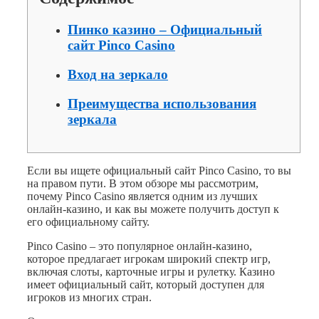
Пинко казино – Официальный
сайт Pinco Casino
Вход на зеркало
Преимущества использования
зеркала
Если вы ищете официальный сайт Pinco Casino, то вы
на правом пути. В этом обзоре мы рассмотрим,
почему Pinco Casino является одним из лучших
онлайн-казино, и как вы можете получить доступ к
его официальному сайту.
Pinco Casino – это популярное онлайн-казино,
которое предлагает игрокам широкий спектр игр,
включая слоты, карточные игры и рулетку. Казино
имеет официальный сайт, который доступен для
игроков из многих стран.