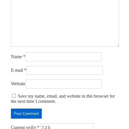
Name
*
E-mail
*
Website
Save my name, email, and website in this browser for
the next time I comment.
Current ye@r
*