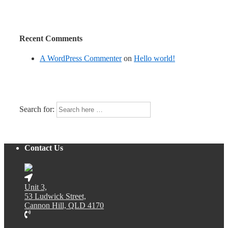
Recent Comments
A WordPress Commenter
on
Hello world!
Search for:
Contact Us
Unit 3,
53 Ludwick Street,
Cannon Hill, QLD 4170