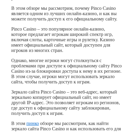
В этом обзоре мы рассмотрим, почему Pinco Casino
является одним из лучших онлайн-казино, и как вы
можете получить доступ к его официальному сайту.
Pinco Casino – это популярное онлайн-казино,
которое предлагает игрокам широкий спектр игр,
включая слоты, карточные игры и рулетку. Казино
имеет официальный сайт, который доступен для
игроков из многих стран.
Однако, многие игроки могут столкнуться с
проблемами при доступе к официальному сайту Pinco
Casino из-за блокировки доступа к нему в их регионе.
В этом случае, игроки могут использовать зеркало
сайта, чтобы получить доступ к играм.
Зеркало сайта Pinco Casino – это веб-адрес, который
зеркально копирует официальный сайт, но имеет
другой IP-адрес. Это позволяет игрокам из регионов,
где доступ к официальному сайту заблокирован,
получить доступ к играм.
В этом
пинко
обзоре мы рассмотрим, как найти
зеркало сайта Pinco Casino и как использовать его для