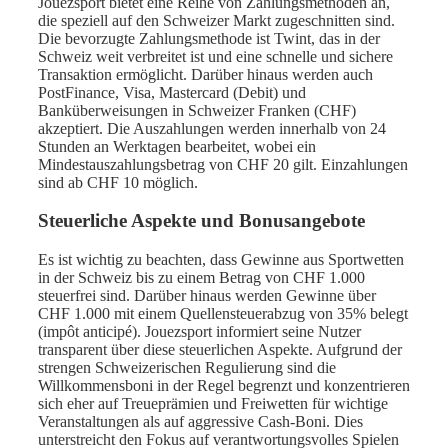
Jouezsport bietet eine Reihe von Zahlungsmethoden an,
die speziell auf den Schweizer Markt zugeschnitten sind.
Die bevorzugte Zahlungsmethode ist Twint, das in der
Schweiz weit verbreitet ist und eine schnelle und sichere
Transaktion ermöglicht. Darüber hinaus werden auch
PostFinance, Visa, Mastercard (Debit) und
Banküberweisungen in Schweizer Franken (CHF)
akzeptiert. Die Auszahlungen werden innerhalb von 24
Stunden an Werktagen bearbeitet, wobei ein
Mindestauszahlungsbetrag von CHF 20 gilt. Einzahlungen
sind ab CHF 10 möglich.
Steuerliche Aspekte und Bonusangebote
Es ist wichtig zu beachten, dass Gewinne aus Sportwetten
in der Schweiz bis zu einem Betrag von CHF 1.000
steuerfrei sind. Darüber hinaus werden Gewinne über
CHF 1.000 mit einem Quellensteuerabzug von 35% belegt
(impôt anticipé). Jouezsport informiert seine Nutzer
transparent über diese steuerlichen Aspekte. Aufgrund der
strengen Schweizerischen Regulierung sind die
Willkommensboni in der Regel begrenzt und konzentrieren
sich eher auf Treueprämien und Freiwetten für wichtige
Veranstaltungen als auf aggressive Cash-Boni. Dies
unterstreicht den Fokus auf verantwortungsvolles Spielen