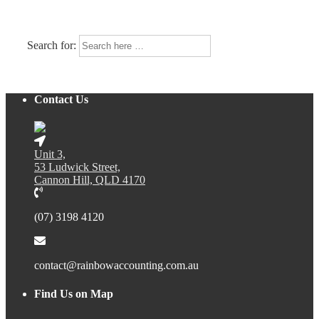
Search for:
Contact Us
Unit 3,
53 Ludwick Street,
Cannon Hill, QLD 4170
(07) 3198 4120
contact@rainbowaccounting.com.au
Find Us on Map