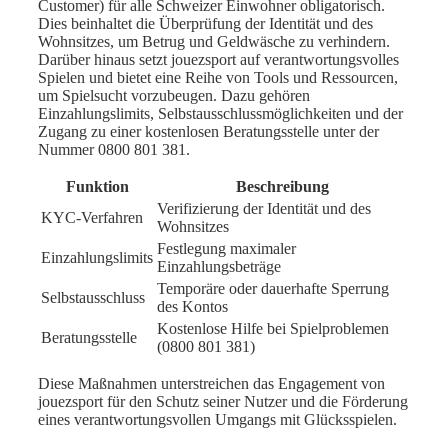
Customer) für alle Schweizer Einwohner obligatorisch.
Dies beinhaltet die Überprüfung der Identität und des
Wohnsitzes, um Betrug und Geldwäsche zu verhindern.
Darüber hinaus setzt jouezsport auf verantwortungsvolles
Spielen und bietet eine Reihe von Tools und Ressourcen,
um Spielsucht vorzubeugen. Dazu gehören
Einzahlungslimits, Selbstausschlussmöglichkeiten und der
Zugang zu einer kostenlosen Beratungsstelle unter der
Nummer 0800 801 381.
Funktion
Beschreibung
Verifizierung der Identität und des
KYC-Verfahren
Wohnsitzes
Festlegung maximaler
Einzahlungslimits
Einzahlungsbeträge
Temporäre oder dauerhafte Sperrung
Selbstausschluss
des Kontos
Kostenlose Hilfe bei Spielproblemen
Beratungsstelle
(0800 801 381)
Diese Maßnahmen unterstreichen das Engagement von
jouezsport für den Schutz seiner Nutzer und die Förderung
eines verantwortungsvollen Umgangs mit Glücksspielen.