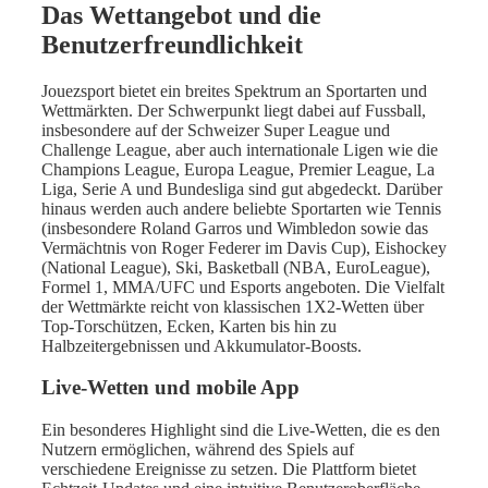
Das Wettangebot und die
Benutzerfreundlichkeit
Jouezsport bietet ein breites Spektrum an Sportarten und
Wettmärkten. Der Schwerpunkt liegt dabei auf Fussball,
insbesondere auf der Schweizer Super League und
Challenge League, aber auch internationale Ligen wie die
Champions League, Europa League, Premier League, La
Liga, Serie A und Bundesliga sind gut abgedeckt. Darüber
hinaus werden auch andere beliebte Sportarten wie Tennis
(insbesondere Roland Garros und Wimbledon sowie das
Vermächtnis von Roger Federer im Davis Cup), Eishockey
(National League), Ski, Basketball (NBA, EuroLeague),
Formel 1, MMA/UFC und Esports angeboten. Die Vielfalt
der Wettmärkte reicht von klassischen 1X2-Wetten über
Top-Torschützen, Ecken, Karten bis hin zu
Halbzeitergebnissen und Akkumulator-Boosts.
Live-Wetten und mobile App
Ein besonderes Highlight sind die Live-Wetten, die es den
Nutzern ermöglichen, während des Spiels auf
verschiedene Ereignisse zu setzen. Die Plattform bietet