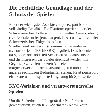
Die rechtliche Grundlage und der
Schutz der Spieler
Einer der wichtigsten Aspekte von jouezsport ist die
vollständige Legalität. Die Plattform operiert unter der
Schweizerischen Lotterie- und Sportwetten-Gesetzgebung
(Loi fédérale sur les jeux d'argent, LJAr) und wird von der
Schweizerischen Eidgenössischen
Spielbankenkommission (Commission fédérale des
maisons de jeu, CFMJ/ESBK) reguliert. Dies bedeutet,
dass jouezsport höchsten Sicherheitsstandards entspricht
und die Interessen der Spieler geschützt werden. Im
Gegensatz zu vielen anderen Anbietern, die
möglicherweise aus dem Ausland agieren und unter
anderen rechtlichen Bedingungen stehen, bietet jouezsport
eine klare und transparente Umgebung für Sportwetten.
KYC-Verfahren und verantwortungsvolles
Spielen
Um die Sicherheit und Integrität der Plattform zu
gewährleisten, ist ein KYC-Verfahren (Know Your