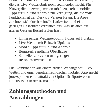
Echtzeit-Updates und eine intuitive Benutzeroberfläche,
die das Live-Wetterlebnis noch spannender macht. Für
Nutzer, die unterwegs wetten möchten, stehen mobile
Apps für iOS und Android zur Verfügung, die die volle
Funktionalität der Desktop-Version bieten. Die Apps
zeichnen sich durch schnelle Ladezeiten und einen
geringen Ressourcenverbrauch aus, was sie auch auf
älteren Geräten flüssig laufen lässt.
Umfassendes Wettangebot mit Fokus auf Fussball
Live-Wetten mit Echtzeit-Updates
Mobile Apps für iOS und Android
Benutzerfreundliche Oberfläche
Schnelle Ladezeiten und geringer
Ressourcenverbrauch
Die Kombination aus einem breiten Wettangebot, Live-
Wetten und einer benutzerfreundlichen mobilen App macht
jouezsport zu einer attraktiven Option für Sportwetten-
Enthusiasten in der Romandie.
Zahlungsmethoden und
Auszahlungen