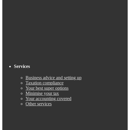
Services
Business advice and setting up
Taxation compliance
Your best super options
Minimise your tax
Your accounting covered
Other services