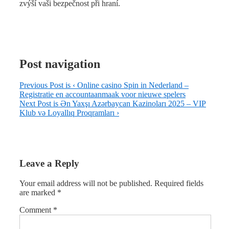
zvýší vaši bezpečnost při hraní.
Post navigation
Previous Post is
‹ Online casino Spin in Nederland –
Registratie en accountaanmaak voor nieuwe spelers
Next Post is
Ən Yaxşı Azərbaycan Kazinoları 2025 – VIP
Klub və Loyallıq Proqramları ›
Leave a Reply
Your email address will not be published.
Required fields
are marked
*
Comment
*