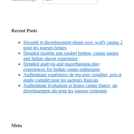
Recent Posts
Sécurité et divertissement réunis avec wolfy casino 2
pour les joueurs belges
Detailed insights into rajabet betting, casino games
and Indian player experience
Detailed analysis and mazerbaijania play
experiences for Indian casino enthusiasts
Authentique expérience de jeu avec corgibet, avis et
guide complet pour les parieurs français
Authentique évaluation et bruno casino france, un
divertissement sûr pour les joueurs exigeants
Meta