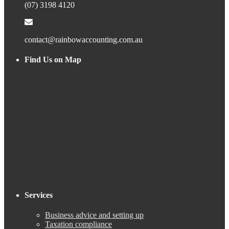
(07) 3198 4120
contact@rainbowaccounting.com.au
Find Us on Map
Services
Business advice and setting up
Taxation compliance