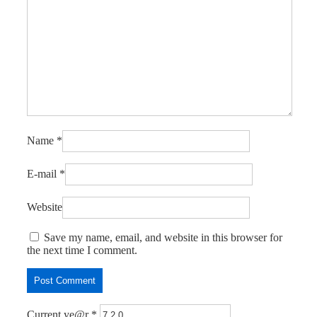
Name
*
E-mail
*
Website
Save my name, email, and website in this browser for
the next time I comment.
Current ye@r
*