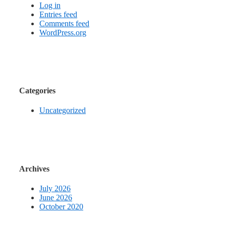
Log in
Entries feed
Comments feed
WordPress.org
Categories
Uncategorized
Archives
July 2026
June 2026
October 2020