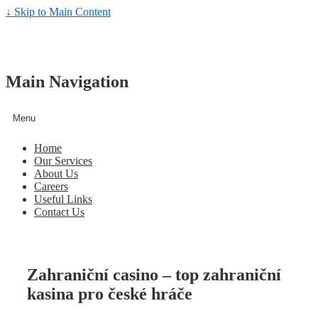
↓ Skip to Main Content
Main Navigation
Menu
Home
Our Services
About Us
Careers
Useful Links
Contact Us
Zahraniční casino – top zahraniční
kasina pro české hráče