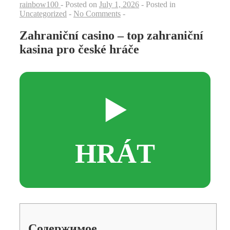
rainbow100
Posted on
July 1, 2026
Posted in
Uncategorized
No Comments
Zahraniční casino – top zahraniční
kasina pro české hráče
▶️
HRÁT
Содержимое