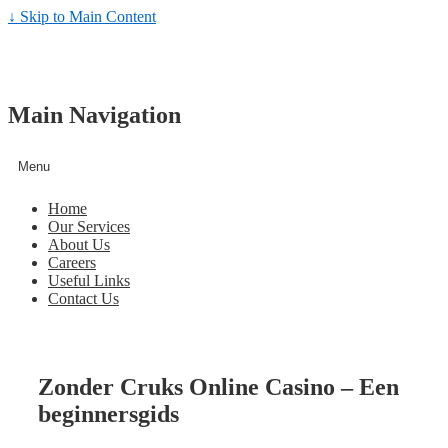
↓ Skip to Main Content
Main Navigation
Menu
Home
Our Services
About Us
Careers
Useful Links
Contact Us
Zonder Cruks Online Casino – Een
beginnersgids