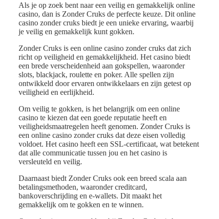
Als je op zoek bent naar een veilig en gemakkelijk online
casino, dan is Zonder Cruks de perfecte keuze. Dit online
casino zonder cruks biedt je een unieke ervaring, waarbij
je veilig en gemakkelijk kunt gokken.
Zonder Cruks is een online casino zonder cruks dat zich
richt op veiligheid en gemakkelijkheid. Het casino biedt
een brede verscheidenheid aan gokspellen, waaronder
slots, blackjack, roulette en poker. Alle spellen zijn
ontwikkeld door ervaren ontwikkelaars en zijn getest op
veiligheid en eerlijkheid.
Om veilig te gokken, is het belangrijk om een online
casino te kiezen dat een goede reputatie heeft en
veiligheidsmaatregelen heeft genomen. Zonder Cruks is
een online casino zonder cruks dat deze eisen volledig
voldoet. Het casino heeft een SSL-certificaat, wat betekent
dat alle communicatie tussen jou en het casino is
versleuteld en veilig.
Daarnaast biedt Zonder Cruks ook een breed scala aan
betalingsmethoden, waaronder creditcard,
bankoverschrijding en e-wallets. Dit maakt het
gemakkelijk om te gokken en te winnen.