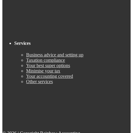
Services
Business advice and setting up
Taxation compliance
Your best super options
Minimise your tax
Your accounting covered
Other services