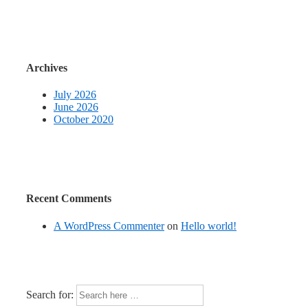
Archives
July 2026
June 2026
October 2020
Recent Comments
A WordPress Commenter
on
Hello world!
Search for: