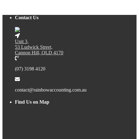
Contact Us
Unit 3,
53 Ludwick Street,
Cannon Hill, QLD 4170
(07) 3198 4120
contact@rainbowaccounting.com.au
Find Us on Map