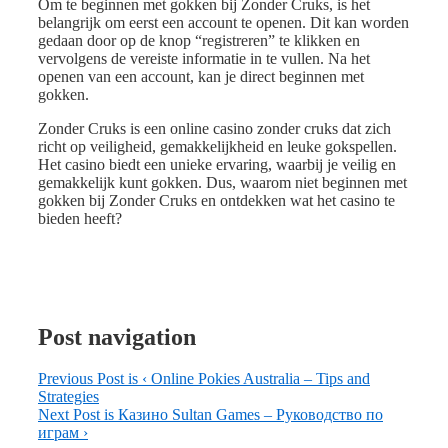
Om te beginnen met gokken bij Zonder Cruks, is het
belangrijk om eerst een account te openen. Dit kan worden
gedaan door op de knop “registreren” te klikken en
vervolgens de vereiste informatie in te vullen. Na het
openen van een account, kan je direct beginnen met
gokken.
Zonder Cruks is een online casino zonder cruks dat zich
richt op veiligheid, gemakkelijkheid en leuke gokspellen.
Het casino biedt een unieke ervaring, waarbij je veilig en
gemakkelijk kunt gokken. Dus, waarom niet beginnen met
gokken bij Zonder Cruks en ontdekken wat het casino te
bieden heeft?
Post navigation
Previous Post is
‹ Online Pokies Australia – Tips and
Strategies
Next Post is
Казино Sultan Games – Руководство по
играм ›