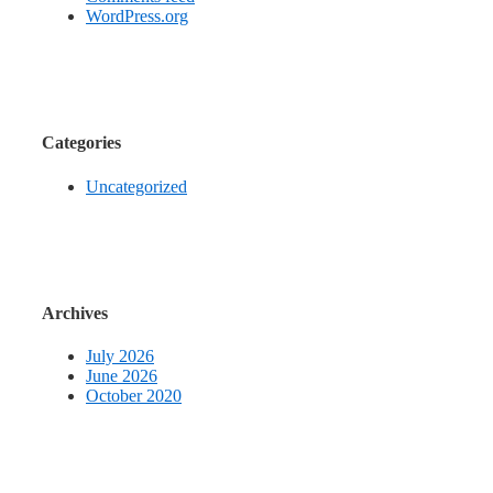
WordPress.org
Categories
Uncategorized
Archives
July 2026
June 2026
October 2020