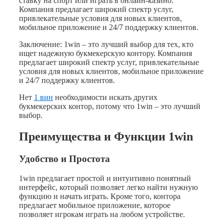
ставку на спорт или играть в онлайн-казино.
Компания предлагает широкий спектр услуг,
привлекательные условия для новых клиентов,
мобильное приложение и 24/7 поддержку клиентов.
Заключение: 1win – это лучший выбор для тех, кто
ищет надежную букмекерскую контору. Компания
предлагает широкий спектр услуг, привлекательные
условия для новых клиентов, мобильное приложение
и 24/7 поддержку клиентов.
Нет
1 вин
необходимости искать других
букмекерских контор, потому что 1win – это лучший
выбор.
Преимущества и Функции 1win
Удобство и Простота
1win предлагает простой и интуитивно понятный
интерфейс, который позволяет легко найти нужную
функцию и начать играть. Кроме того, контора
предлагает мобильное приложение, которое
позволяет игрокам играть на любом устройстве.