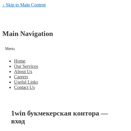
↓ Skip to Main Content
Main Navigation
Menu
Home
Our Services
About Us
Careers
Useful Links
Contact Us
1win букмекерская контора —
вход