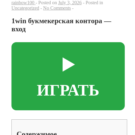
rainbow100
Posted on
July 3, 2026
Posted in
Uncategorized
No Comments
1win букмекерская контора —
вход
▶️
ИГРАТЬ
Содержимое