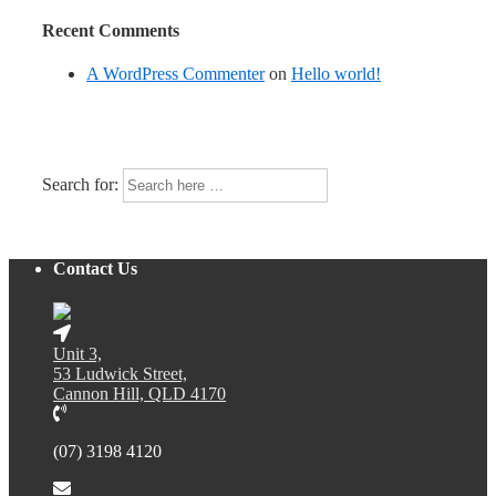
Recent Comments
A WordPress Commenter
on
Hello world!
Search for:
Contact Us
Unit 3,
53 Ludwick Street,
Cannon Hill, QLD 4170
(07) 3198 4120