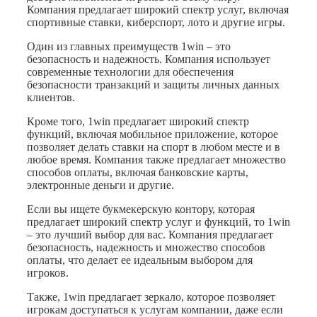
Компания предлагает широкий спектр услуг, включая
спортивные ставки, киберспорт, лото и другие игры.
Один из главных преимуществ 1win – это
безопасность и надежность. Компания использует
современные технологии для обеспечения
безопасности транзакций и защиты личных данных
клиентов.
Кроме того, 1win предлагает широкий спектр
функций, включая мобильное приложение, которое
позволяет делать ставки на спорт в любом месте и в
любое время. Компания также предлагает множество
способов оплаты, включая банковские карты,
электронные деньги и другие.
Если вы ищете букмекерскую контору, которая
предлагает широкий спектр услуг и функций, то 1win
– это лучший выбор для вас. Компания предлагает
безопасность, надежность и множество способов
оплаты, что делает ее идеальным выбором для
игроков.
Также, 1win предлагает зеркало, которое позволяет
игрокам доступаться к услугам компании, даже если