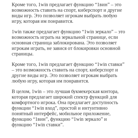
Кроме того, 1win предлагает функцию “1вин” – это
возможность ставить на спорт, киберспорт и другие
виды игр. Это позволяет игрокам выбрать любую
игру, которая им понравится.
1win также предлагает функцию “1win зеркало” – это
возможность играть на зеркальной странице, если
основная страница заблокирована. Это позволяет
игрокам играть, не завися от блокировки основной
страницы.
Кроме того, 1win предлагает функцию “1win ставки”
– это возможность ставить на спорт, киберспорт и
другие виды игр. Это позволяет игрокам выбрать
любую игру, которая им понравится.
В целом, 1win – это лучшая букмекерская контора,
которая предлагает широкий спектр функций для
комфортного игрока. Она предлагает доступность
функции “1win вход”, простой и интуитивно
понятный интерфейс, мобильное приложение,
функцию “1вин”, функцию “1win зеркало” и
функцию “1win ставки”.