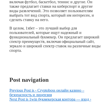
включая футбол, баскетбол, теннис и другие. Он
также предлагает ставки на киберспорт и другие
виды развлечений. Это позволяет пользователям
выбрать тот вид спорта, который им интересен, и
сделать ставку на него.
В целом, 1хбет – это лучший выбор для
пользователей, которые ищут надежный и
функциональный букмекер. Он предлагает широкий
спектр преимуществ, включая официальный сайт,
зеркало и широкий спектр ставок на различные виды
спорта.
Post navigation
Previous Post is
‹ Cryptoboss онлайн казино –
безопасность и лицензия
Next Post is
1win букмекерская контора — вход ›