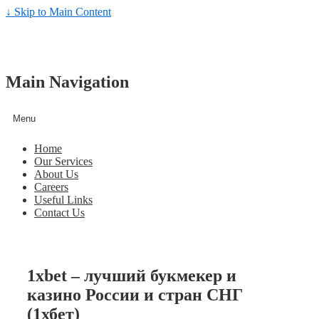
↓ Skip to Main Content
Main Navigation
Menu
Home
Our Services
About Us
Careers
Useful Links
Contact Us
1xbet – лучший букмекер и
казино России и стран СНГ
(1хбет)