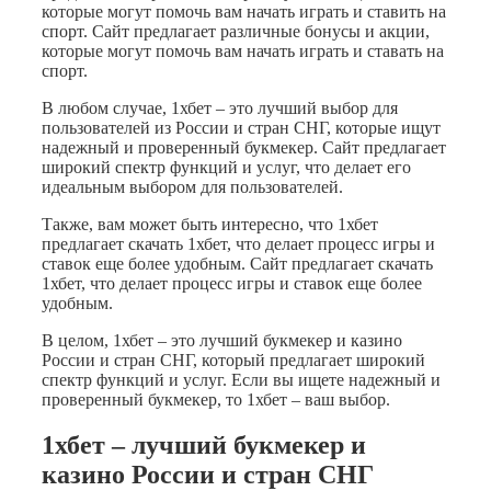
которые могут помочь вам начать играть и ставить на
спорт. Сайт предлагает различные бонусы и акции,
которые могут помочь вам начать играть и ставать на
спорт.
В любом случае, 1хбет – это лучший выбор для
пользователей из России и стран СНГ, которые ищут
надежный и проверенный букмекер. Сайт предлагает
широкий спектр функций и услуг, что делает его
идеальным выбором для пользователей.
Также, вам может быть интересно, что 1хбет
предлагает скачать 1хбет, что делает процесс игры и
ставок еще более удобным. Сайт предлагает скачать
1хбет, что делает процесс игры и ставок еще более
удобным.
В целом, 1хбет – это лучший букмекер и казино
России и стран СНГ, который предлагает широкий
спектр функций и услуг. Если вы ищете надежный и
проверенный букмекер, то 1хбет – ваш выбор.
1хбет – лучший букмекер и
казино России и стран СНГ