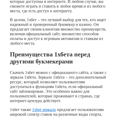
которые доступны в интернете. В любом случае, вы
сможете играть и ставить в любое время и из любого
места, где есть доступ к интернету.
В целом, 1хбет – это лучший выбор для тех, кто ищет
надежный и проверенный букмекер и казино. Он
предлагает своим клиентам множество преимуществ,
включая официальный сайт, множество способов
оплаты и доступ к игровым автоматам и ставкам из
любого места.
Преимущества 1хбета перед
другими букмекерами
Скачать 1хбет можно с официального сайта, а также с
зеркала 1хбета. Зеркало 1хбета – это дополнительный
ресурс, который позволяет пользователям
доступаться к функциям 1хбета, если официальный
сайт заблокирован. Это особенно важно для
пользователей, которые проживают в странах, где
интернет-цензура действует.
1хбет также
1xbet зеркало
предлагает пользователям
широкий спектр ставок на различные виды спорта,