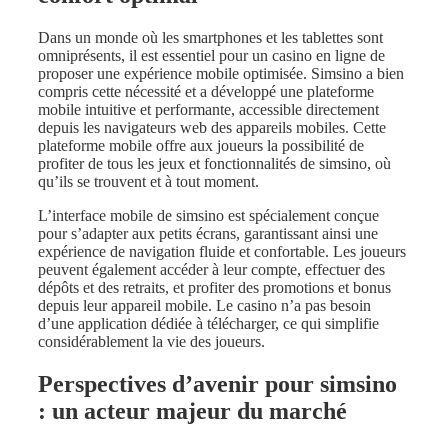
Dans un monde où les smartphones et les tablettes sont
omniprésents, il est essentiel pour un casino en ligne de
proposer une expérience mobile optimisée. Simsino a bien
compris cette nécessité et a développé une plateforme
mobile intuitive et performante, accessible directement
depuis les navigateurs web des appareils mobiles. Cette
plateforme mobile offre aux joueurs la possibilité de
profiter de tous les jeux et fonctionnalités de simsino, où
qu’ils se trouvent et à tout moment.
L’interface mobile de simsino est spécialement conçue
pour s’adapter aux petits écrans, garantissant ainsi une
expérience de navigation fluide et confortable. Les joueurs
peuvent également accéder à leur compte, effectuer des
dépôts et des retraits, et profiter des promotions et bonus
depuis leur appareil mobile. Le casino n’a pas besoin
d’une application dédiée à télécharger, ce qui simplifie
considérablement la vie des joueurs.
Perspectives d’avenir pour simsino
: un acteur majeur du marché