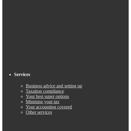
Services
Business advice and setting up
Taxation compliance
Your best super options
Minimise your tax
Your accounting covered
Other services