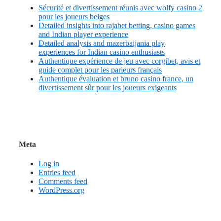
Sécurité et divertissement réunis avec wolfy casino 2
pour les joueurs belges
Detailed insights into rajabet betting, casino games
and Indian player experience
Detailed analysis and mazerbaijania play
experiences for Indian casino enthusiasts
Authentique expérience de jeu avec corgibet, avis et
guide complet pour les parieurs français
Authentique évaluation et bruno casino france, un
divertissement sûr pour les joueurs exigeants
Meta
Log in
Entries feed
Comments feed
WordPress.org