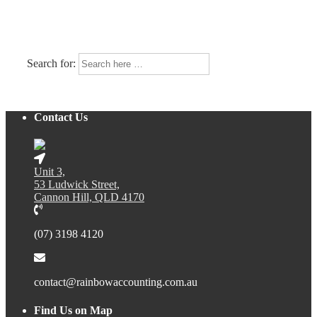
Search for:
Contact Us
Unit 3,
53 Ludwick Street,
Cannon Hill, QLD 4170
(07) 3198 4120
contact@rainbowaccounting.com.au
Find Us on Map