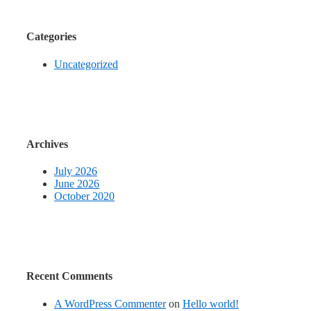
Categories
Uncategorized
Archives
July 2026
June 2026
October 2020
Recent Comments
A WordPress Commenter
on
Hello world!