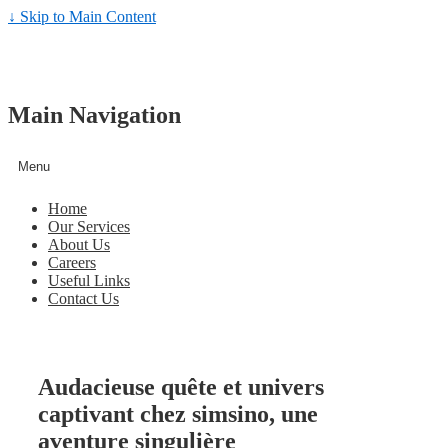
↓ Skip to Main Content
Main Navigation
Menu
Home
Our Services
About Us
Careers
Useful Links
Contact Us
Audacieuse quête et univers
captivant chez simsino, une
aventure singulière