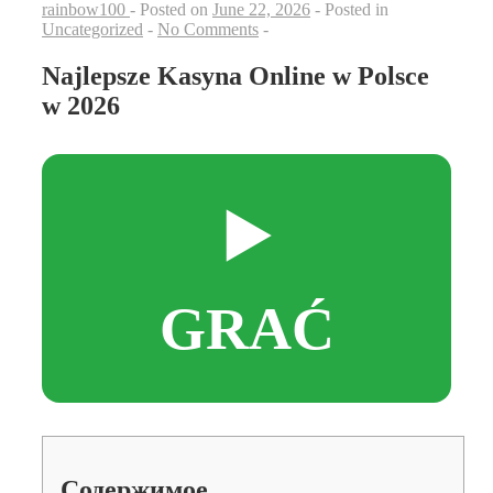
rainbow100
Posted on
June 22, 2026
Posted in
Uncategorized
No Comments
Najlepsze Kasyna Online w Polsce
w 2026
▶️
GRAĆ
Содержимое