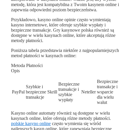
metodę, która jest kompatybilna z Twoim kasynem online i
zapewnia odpowiedni poziom bezpieczeństwa.
Przykładowo, kasyno online opinie często wymieniają
kasyno internetowe, które oferuje szybkie wypłaty i
bezpieczne transakcje. Gry kasynowe polska również są
dostępne w wielu kasynach online, które akceptują różne
metody płatności.
Poniższa tabela przedstawia niektóre z najpopularniejszych
metod płatności w kasynach online:
Metoda Płatności
Opis
Bezpieczne
Bezpieczne
Szybkie i
transakcje i
transakcje i
PayPal
bezpieczne
Skrill
Neteller
wsparcie
szybkie
transakcje
dla wielu
wypłaty
walut
Kasyno online automaty również są dostępne w wielu
kasynach online, które oferują różne metody płatności.
polskie kasyno online
często wymienia się wśród
najlepszych kasyn online, które zapewniają bezpieczne