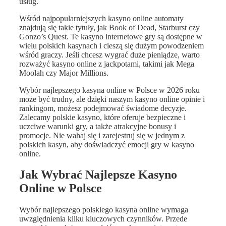
usług.
Wśród najpopularniejszych kasyno online automaty
znajdują się takie tytuły, jak Book of Dead, Starburst czy
Gonzo’s Quest. Te kasyno internetowe gry są dostępne w
wielu polskich kasynach i cieszą się dużym powodzeniem
wśród graczy. Jeśli chcesz wygrać duże pieniądze, warto
rozważyć kasyno online z jackpotami, takimi jak Mega
Moolah czy Major Millions.
Wybór najlepszego kasyna online w Polsce w 2026 roku
może być trudny, ale dzięki naszym kasyno online opinie i
rankingom, możesz podejmować świadome decyzje.
Zalecamy polskie kasyno, które oferuje bezpieczne i
uczciwe warunki gry, a także atrakcyjne bonusy i
promocje. Nie wahaj się i zarejestruj się w jednym z
polskich kasyn, aby doświadczyć emocji gry w kasyno
online.
Jak Wybrać Najlepsze Kasyno
Online w Polsce
Wybór najlepszego polskiego kasyna online wymaga
uwzględnienia kilku kluczowych czynników. Przede