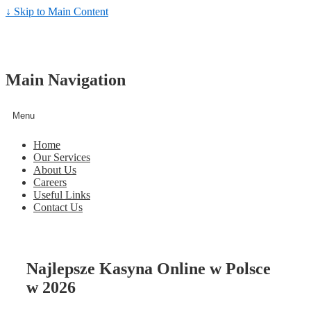
↓ Skip to Main Content
Main Navigation
Menu
Home
Our Services
About Us
Careers
Useful Links
Contact Us
Najlepsze Kasyna Online w Polsce
w 2026