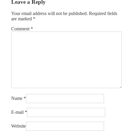
Leave a Reply
Your email address will not be published.
Required fields
are marked
*
Comment
*
Name
*
E-mail
*
Website