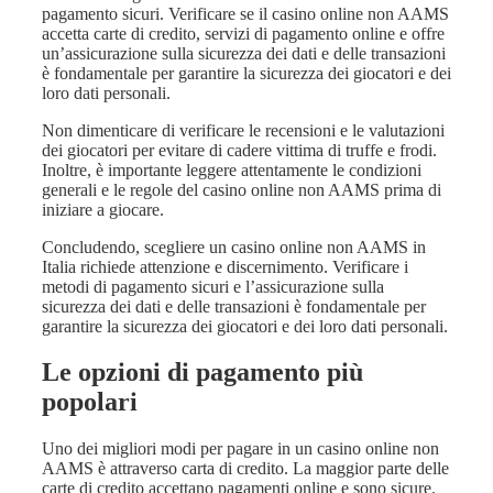
pagamento sicuri. Verificare se il casino online non AAMS
accetta carte di credito, servizi di pagamento online e offre
un’assicurazione sulla sicurezza dei dati e delle transazioni
è fondamentale per garantire la sicurezza dei giocatori e dei
loro dati personali.
Non dimenticare di verificare le recensioni e le valutazioni
dei giocatori per evitare di cadere vittima di truffe e frodi.
Inoltre, è importante leggere attentamente le condizioni
generali e le regole del casino online non AAMS prima di
iniziare a giocare.
Concludendo, scegliere un casino online non AAMS in
Italia richiede attenzione e discernimento. Verificare i
metodi di pagamento sicuri e l’assicurazione sulla
sicurezza dei dati e delle transazioni è fondamentale per
garantire la sicurezza dei giocatori e dei loro dati personali.
Le opzioni di pagamento più
popolari
Uno dei migliori modi per pagare in un casino online non
AAMS è attraverso carta di credito. La maggior parte delle
carte di credito accettano pagamenti online e sono sicure.