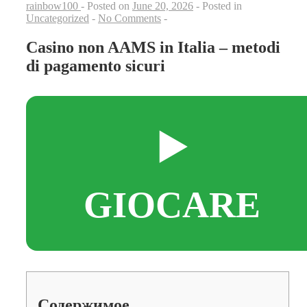
rainbow100
Posted on
June 20, 2026
Posted in
Uncategorized
No Comments
Casino non AAMS in Italia – metodi
di pagamento sicuri
▶️
GIOCARE
Содержимое