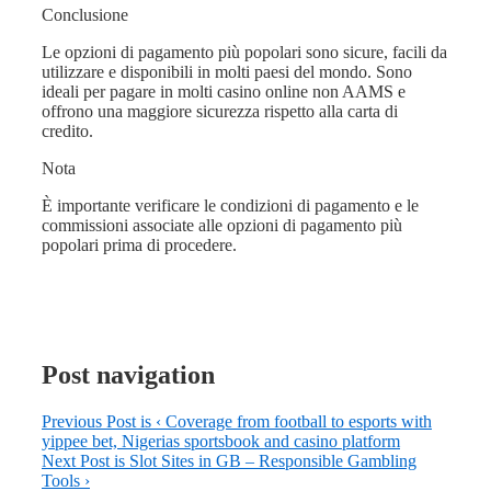
Conclusione
Le opzioni di pagamento più popolari sono sicure, facili da
utilizzare e disponibili in molti paesi del mondo. Sono
ideali per pagare in molti casino online non AAMS e
offrono una maggiore sicurezza rispetto alla carta di
credito.
Nota
È importante verificare le condizioni di pagamento e le
commissioni associate alle opzioni di pagamento più
popolari prima di procedere.
Post navigation
Previous Post is
‹ Coverage from football to esports with
yippee bet, Nigerias sportsbook and casino platform
Next Post is
Slot Sites in GB – Responsible Gambling
Tools ›