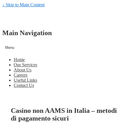
↓ Skip to Main Content
Main Navigation
Menu
Home
Our Services
About Us
Careers
Useful Links
Contact Us
Casino non AAMS in Italia – metodi
di pagamento sicuri