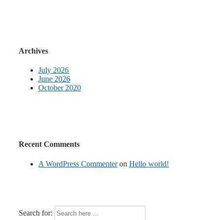
Archives
July 2026
June 2026
October 2020
Recent Comments
A WordPress Commenter
on
Hello world!
Search for: