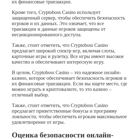
их финансовые транзакции.
Кроме того, Cryptoboss Casino использует
защищенный сервер, чтобы обеспечить безопасность
игроков и их данных. Это означает, что все
транзакции и данные игроков защищены от
несанкционированного доступа.
Также, стоит отметить, что Cryptoboss Casino
предлагает широкий спектр игр, включая слоты,
карточные игры и рулетку. Все игры имеют высокое
качество и обеспечивают интересную игру.
В целом, Cryptoboss Casino – это надежное онлайн-
казино, которое обеспечивает безопасность игроков и
их финансовые транзакции. Если вы ищете место, где
можно играть в криптовалюте, то это казино –
отличный выбор.
Также, стоит отметить, что Cryptoboss Casino
предлагает приветственные бонусы и программу
лояльности, чтобы обеспечить игрокам максимальное
удовлетворение от игры.
Оценка безопасности онлайн-