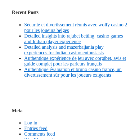
Recent Posts
Sécurité et divertissement réunis avec wolfy casino 2
pour les joueurs belges
Detailed insights into rajabet betting, casino games
and Indian player experience
Detailed analysis and mazerbaijania play
experiences for Indian casino enthusiasts
Authentique expérience de jeu avec corgibet, avis et
guide complet pour les parieurs français
Authentique évaluation et bruno casino france, un
divertissement sûr pour les joueurs exigeants
Meta
Log in
Entries feed
Comments feed