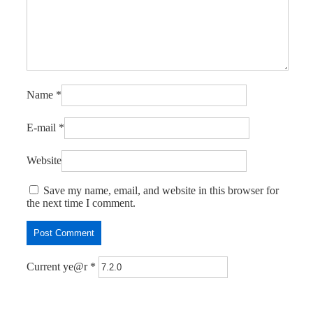
Name
*
E-mail
*
Website
Save my name, email, and website in this browser for
the next time I comment.
Current ye@r
*