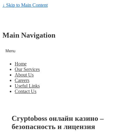
↓ Skip to Main Content
Main Navigation
Menu
Home
Our Services
About Us
Careers
Useful Links
Contact Us
Cryptoboss онлайн казино –
безопасность и лицензия