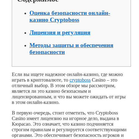
Оценка безопасности онлайн-
казино Cryptoboss
Лицензия и регуляция
Методы защиты и обеспечения
безопасности
Если вы ищете надежное онлайн-казино, где можно
играть в криптовалюте, то
cryptoboss
Casino – это
отличный выбор. В этом обзоре мы рассмотрим,
является ли это казино безопасным и
лицензированным, и что вы можете ожидать от игры
в этом онлайн-казино.
В первую очередь, стоит отметить, что Cryptoboss
Casino имеет лицензию на игорное дело, выдана в
Кюрасао. Это означает, что казино подчиняется
строгим правилам и регулируется соответствующими
органами. Это обеспечивает безопасность игроков и