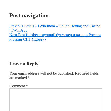
Post navigation
Previous Post is
‹ 1Win India – Online Betting and Casino
| 1Win App
Next Post is
1xbet – лучший букмекер и казино России
и стран СНГ (1хбет) ›
Leave a Reply
Your email address will not be published.
Required fields
are marked
*
Comment
*