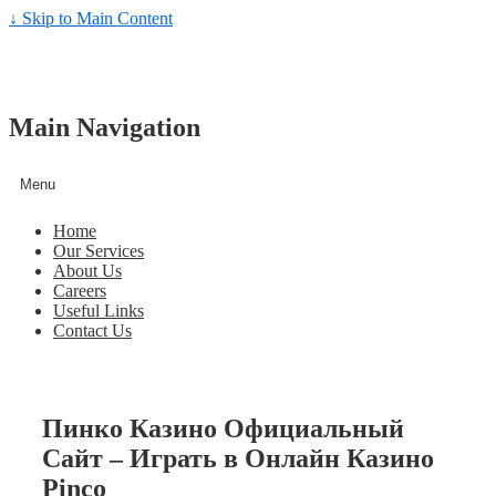
↓ Skip to Main Content
Main Navigation
Menu
Home
Our Services
About Us
Careers
Useful Links
Contact Us
Пинко Казино Официальный
Сайт – Играть в Онлайн Казино
Pinco