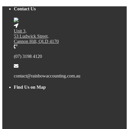
Contact Us
Unit 3,
53 Ludwick Street,
Cannon Hill, QLD 4170
(07) 3198 4120
contact@rainbowaccounting.com.au
Find Us on Map