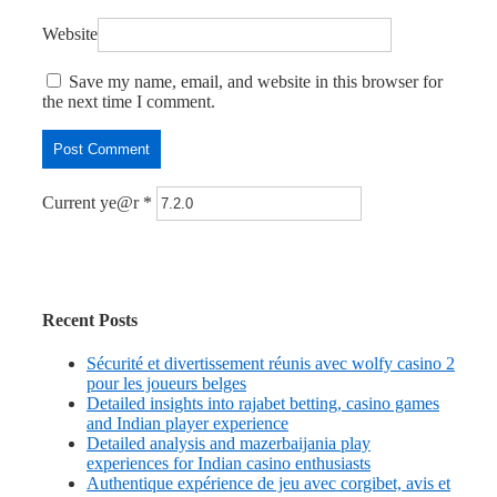
Website
Save my name, email, and website in this browser for
the next time I comment.
Current ye@r
*
Recent Posts
Sécurité et divertissement réunis avec wolfy casino 2
pour les joueurs belges
Detailed insights into rajabet betting, casino games
and Indian player experience
Detailed analysis and mazerbaijania play
experiences for Indian casino enthusiasts
Authentique expérience de jeu avec corgibet, avis et