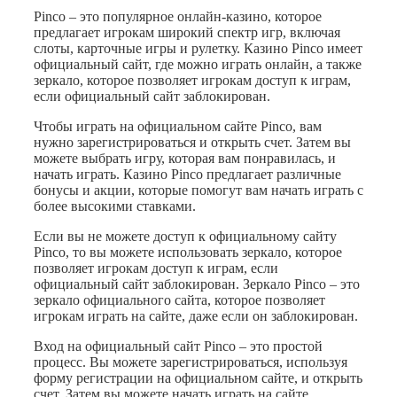
Pinco – это популярное онлайн-казино, которое
предлагает игрокам широкий спектр игр, включая
слоты, карточные игры и рулетку. Казино Pinco имеет
официальный сайт, где можно играть онлайн, а также
зеркало, которое позволяет игрокам доступ к играм,
если официальный сайт заблокирован.
Чтобы играть на официальном сайте Pinco, вам
нужно зарегистрироваться и открыть счет. Затем вы
можете выбрать игру, которая вам понравилась, и
начать играть. Казино Pinco предлагает различные
бонусы и акции, которые помогут вам начать играть с
более высокими ставками.
Если вы не можете доступ к официальному сайту
Pinco, то вы можете использовать зеркало, которое
позволяет игрокам доступ к играм, если
официальный сайт заблокирован. Зеркало Pinco – это
зеркало официального сайта, которое позволяет
игрокам играть на сайте, даже если он заблокирован.
Вход на официальный сайт Pinco – это простой
процесс. Вы можете зарегистрироваться, используя
форму регистрации на официальном сайте, и открыть
счет. Затем вы можете начать играть на сайте.