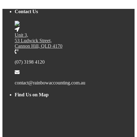
Contact Us
Unit 3,
53 Ludwick Street,
Cannon Hill, QLD 4170
(07) 3198 4120
contact@rainbowaccounting.com.au
Find Us on Map