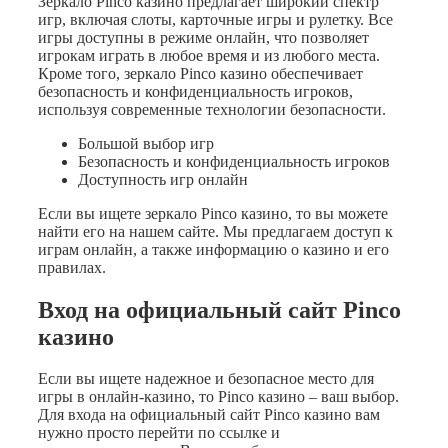
Зеркало Pinco казино предлагает широкий спектр
игр, включая слоты, карточные игры и рулетку. Все
игры доступны в режиме онлайн, что позволяет
игрокам играть в любое время и из любого места.
Кроме того, зеркало Pinco казино обеспечивает
безопасность и конфиденциальность игроков,
используя современные технологии безопасности.
Большой выбор игр
Безопасность и конфиденциальность игроков
Доступность игр онлайн
Если вы ищете зеркало Pinco казино, то вы можете
найти его на нашем сайте. Мы предлагаем доступ к
играм онлайн, а также информацию о казино и его
правилах.
Вход на официальный сайт Pinco
казино
Если вы ищете надежное и безопасное место для
игры в онлайн-казино, то Pinco казино – ваш выбор.
Для входа на официальный сайт Pinco казино вам
нужно просто перейти по ссылке и