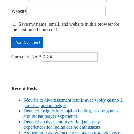
Website
Save my name, email, and website in this browser for
the next time I comment.
Current ye@r
*
Recent Posts
Sécurité et divertissement réunis avec wolfy casino 2
pour les joueurs belges
Detailed insights into rajabet betting, casino games
and Indian player experience
Detailed analysis and mazerbaijania play
experiences for Indian casino enthusiasts
Authentique expérience de jeu avec corgibet, avis et