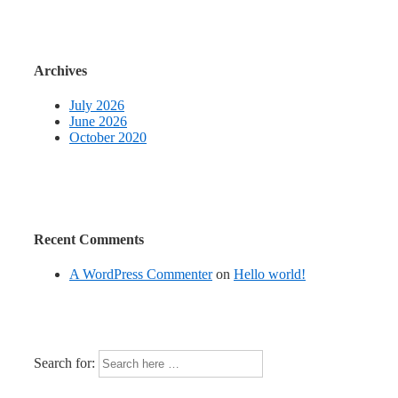
Archives
July 2026
June 2026
October 2020
Recent Comments
A WordPress Commenter
on
Hello world!
Search for: