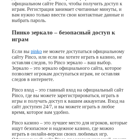
официальном сайте Pinco, чтобы получить доступ к
играм. Регистрация занимает считанные минуты, и
вам нужно только ввести свои контактные данные и
выбрать пароль.
Пинко зеркало – безопасный доступ к
играм
Если вы
pinko
не можете доступаться официальному
сайту Pinco, или если вы хотите играть в казино, не
оставляя следов, то Pinco зеркало – ваш выбор.
Зеркало – это зеркало официального сайта, которое
позволяет игрокам доступаться играм, не оставляя
следов в интернете.
Pinco вход – это главный вход на официальный сайт
Pinco, где вы можете зарегистрироваться, играть в
игры и получать доступ к вашим аккаунтам. Вход на
сайт доступен 24/7, и вы можете играть в любое
время, которое вам удобно.
Pinco казино – это лучшее место для игроков, которые
ищут безопасное и надежное казино, где можно
играть в онлайн-версии своих любимых игр.