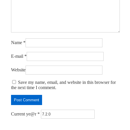
Name
*
E-mail
*
Website
Save my name, email, and website in this browser for
the next time I comment.
Current ye@r
*