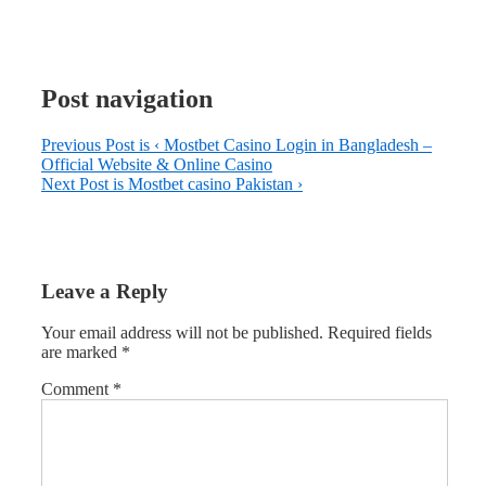
Post navigation
Previous Post is
‹ Mostbet Casino Login in Bangladesh –
Official Website & Online Casino
Next Post is
Mostbet casino Pakistan ›
Leave a Reply
Your email address will not be published.
Required fields
are marked
*
Comment
*