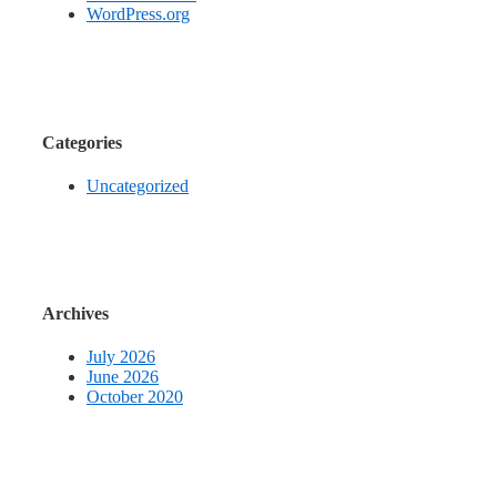
WordPress.org
Categories
Uncategorized
Archives
July 2026
June 2026
October 2020