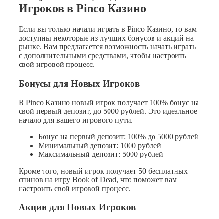
Игроков в Pinco Казино
Если вы только начали играть в Pinco Казино, то вам
доступны некоторые из лучших бонусов и акций на
рынке. Вам предлагается возможность начать играть
с дополнительными средствами, чтобы настроить
свой игровой процесс.
Бонусы для Новых Игроков
В Pinco Казино новый игрок получает 100% бонус на
свой первый депозит, до 5000 рублей. Это идеальное
начало для вашего игрового пути.
Бонус на первый депозит: 100% до 5000 рублей
Минимальный депозит: 1000 рублей
Максимальный депозит: 5000 рублей
Кроме того, новый игрок получает 50 бесплатных
спинов на игру Book of Dead, что поможет вам
настроить свой игровой процесс.
Акции для Новых Игроков