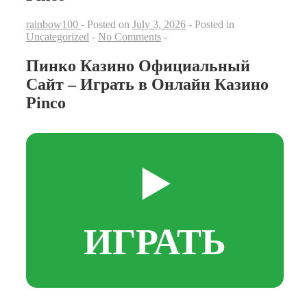
rainbow100
Posted on
July 3, 2026
Posted in
Uncategorized
No Comments
Пинко Казино Официальный
Сайт – Играть в Онлайн Казино
Pinco
▶️
ИГРАТЬ