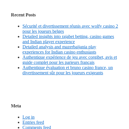
Recent Posts
Sécurité et divertissement réunis avec wolfy casino 2
pour les joueurs belges
Detailed insights into rajabet betting, casino games
and Indian player experience
Detailed analysis and mazerbaijania play
experiences for Indian casino enthusiasts
Authentique expérience de jeu avec corgibet, avis et
guide complet pour les parieurs français
Authentique évaluation et bruno casino france, un
divertissement sûr pour les joueurs exigeants
Meta
Log in
Entries feed
Comments feed